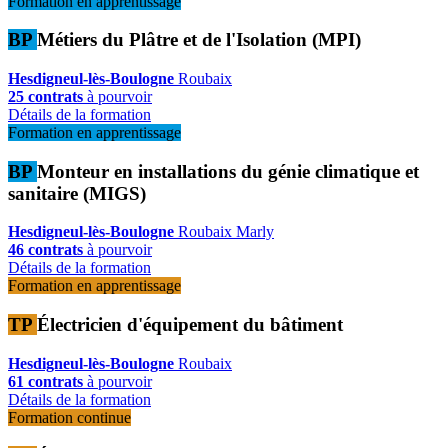
Formation en apprentissage
BP
Métiers du Plâtre et de l'Isolation (MPI)
Hesdigneul-lès-Boulogne
Roubaix
25 contrats
à pourvoir
Détails de la formation
Formation en apprentissage
BP
Monteur en installations du génie climatique et
sanitaire (MIGS)
Hesdigneul-lès-Boulogne
Roubaix
Marly
46 contrats
à pourvoir
Détails de la formation
Formation en apprentissage
TP
Électricien d'équipement du bâtiment
Hesdigneul-lès-Boulogne
Roubaix
61 contrats
à pourvoir
Détails de la formation
Formation continue