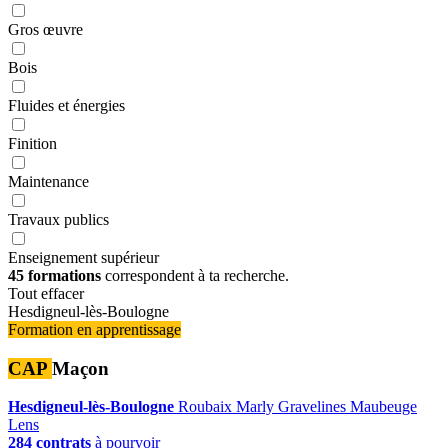
Gros œuvre
Bois
Fluides et énergies
Finition
Maintenance
Travaux publics
Enseignement supérieur
45 formations
correspondent à ta recherche.
Tout effacer
Hesdigneul-lès-Boulogne
Formation en apprentissage
CAP
Maçon
Hesdigneul-lès-Boulogne
Roubaix
Marly
Gravelines
Maubeuge
Lens
284 contrats
à pourvoir