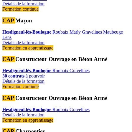
Détails de la formation
Formation continue
CAP
Maçon
Hesdigneul-lès-Boulogne
Roubaix
Marly
Gravelines
Maubeuge
Lens
Détails de la formation
Formation en apprentissage
CAP
Constructeur Ouvrage en Béton Armé
Hesdigneul-lès-Boulogne
Roubaix
Gravelines
30 contrats
à pourvoir
Détails de la formation
Formation continue
CAP
Constructeur Ouvrage en Béton Armé
Hesdigneul-lès-Boulogne
Roubaix
Gravelines
Détails de la formation
Formation en apprentissage
CAP
Charpentier