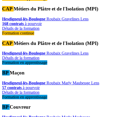
CAP
Métiers du Plâtre et de l'Isolation (MPI)
Hesdigneul-lès-Boulogne
Roubaix
Gravelines
Lens
168 contrats
à pourvoir
Détails de la formation
Formation continue
CAP
Métiers du Plâtre et de l'Isolation (MPI)
Hesdigneul-lès-Boulogne
Roubaix
Gravelines
Lens
Détails de la formation
Formation en apprentissage
BP
Maçon
Hesdigneul-lès-Boulogne
Roubaix
Marly
Maubeuge
Lens
57 contrats
à pourvoir
Détails de la formation
Formation en apprentissage
BP
Couvreur