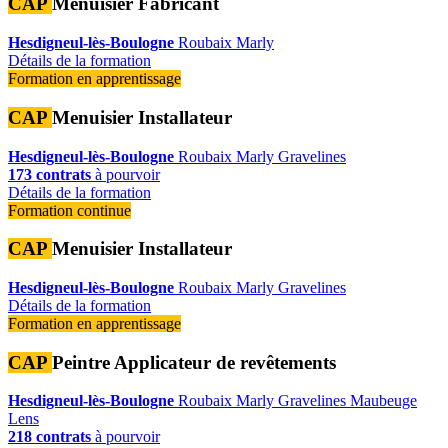
CAP
Menuisier Fabricant
Hesdigneul-lès-Boulogne
Roubaix
Marly
Détails de la formation
Formation en apprentissage
CAP
Menuisier Installateur
Hesdigneul-lès-Boulogne
Roubaix
Marly
Gravelines
173 contrats
à pourvoir
Détails de la formation
Formation continue
CAP
Menuisier Installateur
Hesdigneul-lès-Boulogne
Roubaix
Marly
Gravelines
Détails de la formation
Formation en apprentissage
CAP
Peintre Applicateur de revêtements
Hesdigneul-lès-Boulogne
Roubaix
Marly
Gravelines
Maubeuge
Lens
218 contrats
à pourvoir