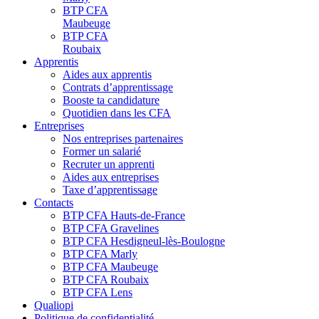
BTP CFA
Maubeuge
BTP CFA
Roubaix
Apprentis
Aides aux apprentis
Contrats d’apprentissage
Booste ta candidature
Quotidien dans les CFA
Entreprises
Nos entreprises partenaires
Former un salarié
Recruter un apprenti
Aides aux entreprises
Taxe d’apprentissage
Contacts
BTP CFA Hauts-de-France
BTP CFA Gravelines
BTP CFA Hesdigneul-lès-Boulogne
BTP CFA Marly
BTP CFA Maubeuge
BTP CFA Roubaix
BTP CFA Lens
Qualiopi
Politique de confidentialité