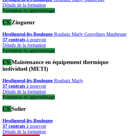
Détails de la formation
Formation en apprentissage
CS
Zingueur
Hesdigneul-lès-Boulogne
Roubaix
Marly
Gravelines
Maubeuge
37 contrats
à pourvoir
Détails de la formation
Formation en apprentissage
CS
Maintenance en équipement thermique
individuel (METI)
Hesdigneul-lès-Boulogne
Roubaix
Marly
37 contrats
à pourvoir
Détails de la formation
Formation en apprentissage
CS
Solier
Hesdigneul-lès-Boulogne
37 contrats
à pourvoir
Détails de la formation