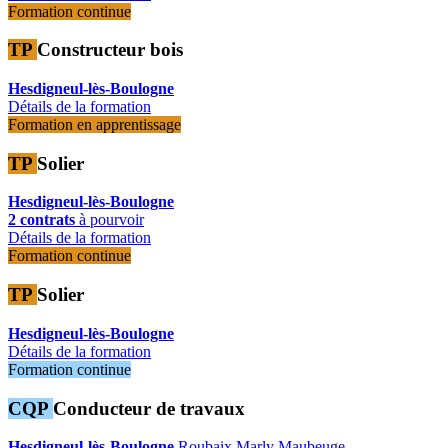
Formation continue
TP
Constructeur bois
Hesdigneul-lès-Boulogne
Détails de la formation
Formation en apprentissage
TP
Solier
Hesdigneul-lès-Boulogne
2 contrats
à pourvoir
Détails de la formation
Formation continue
TP
Solier
Hesdigneul-lès-Boulogne
Détails de la formation
Formation continue
CQP
Conducteur de travaux
Hesdigneul-lès-Boulogne
Roubaix
Marly
Maubeuge