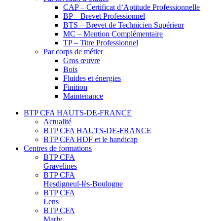
CAP – Certificat d’Aptitude Professionnelle
BP – Brevet Professionnel
BTS – Brevet de Technicien Supérieur
MC – Mention Complémentaire
TP – Titre Professionnel
Par corps de métier
Gros œuvre
Bois
Fluides et énergies
Finition
Maintenance
BTP CFA HAUTS-DE-FRANCE
Actualité
BTP CFA HAUTS-DE-FRANCE
BTP CFA HDF et le handicap
Centres de formations
BTP CFA
Gravelines
BTP CFA
Hesdigneul-lès-Boulogne
BTP CFA
Lens
BTP CFA
Marly