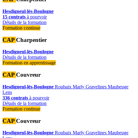
Hesdigneul-lès-Boulogne
15 contrats
à pourvoir
Détails de la formation
Formation continue
CAP
Charpentier
Hesdigneul-lès-Boulogne
Détails de la formation
Formation en apprentissage
CAP
Couvreur
Hesdigneul-lès-Boulogne
Roubaix
Marly
Gravelines
Maubeuge
Lens
336 contrats
à pourvoir
Détails de la formation
Formation continue
CAP
Couvreur
Hesdigneul-lès-Boulogne
Roubaix
Marly
Gravelines
Maubeuge