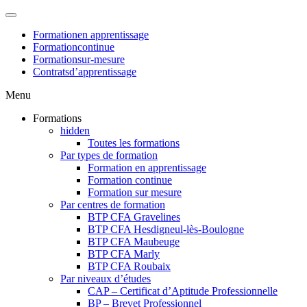
Formation
en apprentissage
Formation
continue
Formation
sur-mesure
Contrats
d’apprentissage
Menu
Formations
hidden
Toutes les formations
Par types de formation
Formation en apprentissage
Formation continue
Formation sur mesure
Par centres de formation
BTP CFA Gravelines
BTP CFA Hesdigneul-lès-Boulogne
BTP CFA Maubeuge
BTP CFA Marly
BTP CFA Roubaix
Par niveaux d’études
CAP – Certificat d’Aptitude Professionnelle
BP – Brevet Professionnel