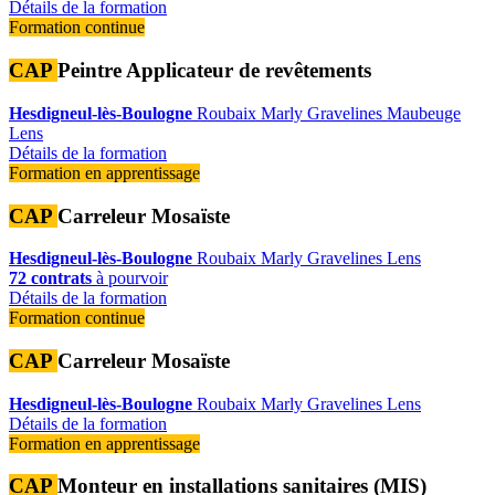
Détails de la formation
Formation continue
CAP
Peintre Applicateur de revêtements
Hesdigneul-lès-Boulogne
Roubaix
Marly
Gravelines
Maubeuge
Lens
Détails de la formation
Formation en apprentissage
CAP
Carreleur Mosaïste
Hesdigneul-lès-Boulogne
Roubaix
Marly
Gravelines
Lens
72 contrats
à pourvoir
Détails de la formation
Formation continue
CAP
Carreleur Mosaïste
Hesdigneul-lès-Boulogne
Roubaix
Marly
Gravelines
Lens
Détails de la formation
Formation en apprentissage
CAP
Monteur en installations sanitaires (MIS)