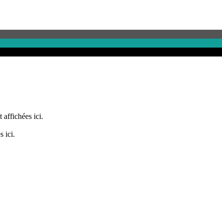
 affichées ici.
 ici.