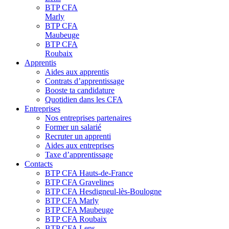
BTP CFA
Marly
BTP CFA
Maubeuge
BTP CFA
Roubaix
Apprentis
Aides aux apprentis
Contrats d’apprentissage
Booste ta candidature
Quotidien dans les CFA
Entreprises
Nos entreprises partenaires
Former un salarié
Recruter un apprenti
Aides aux entreprises
Taxe d’apprentissage
Contacts
BTP CFA Hauts-de-France
BTP CFA Gravelines
BTP CFA Hesdigneul-lès-Boulogne
BTP CFA Marly
BTP CFA Maubeuge
BTP CFA Roubaix
BTP CFA Lens