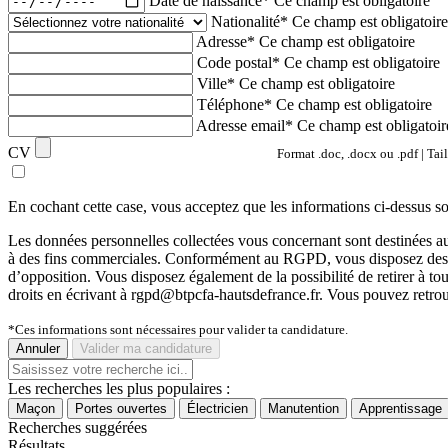
Date de naissance*
Ce champ est obligatoire
Nationalité*
Ce champ est obligatoire
Adresse*
Ce champ est obligatoire
Code postal*
Ce champ est obligatoire
Ville*
Ce champ est obligatoire
Téléphone*
Ce champ est obligatoire
Adresse email*
Ce champ est obligatoir
CV
Format .doc, .docx ou .pdf | Tai
En cochant cette case, vous acceptez que les informations ci-dessus s
Les données personnelles collectées vous concernant sont destinée
à des fins commerciales. Conformément au RGPD, vous disposez des droits 
d’opposition. Vous disposez également de la possibilité de retirer à 
droits en écrivant à rgpd@btpcfa-hautsdefrance.fr. Vous pouvez retrou
*Ces informations sont nécessaires pour valider ta candidature.
Annuler
Valider ma candidature
Les recherches les plus populaires :
Maçon
Portes ouvertes
Électricien
Manutention
Apprentissage
Recherches suggérées
Résultats