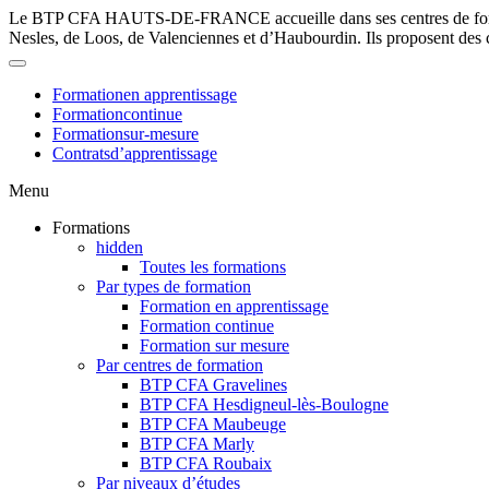
Le BTP CFA HAUTS-DE-FRANCE
accueille dans ses centres de 
Nesles, de Loos, de Valenciennes et d’Haubourdin. Ils proposent des 
Formation
en apprentissage
Formation
continue
Formation
sur-mesure
Contrats
d’apprentissage
Menu
Formations
hidden
Toutes les formations
Par types de formation
Formation en apprentissage
Formation continue
Formation sur mesure
Par centres de formation
BTP CFA Gravelines
BTP CFA Hesdigneul-lès-Boulogne
BTP CFA Maubeuge
BTP CFA Marly
BTP CFA Roubaix
Par niveaux d’études