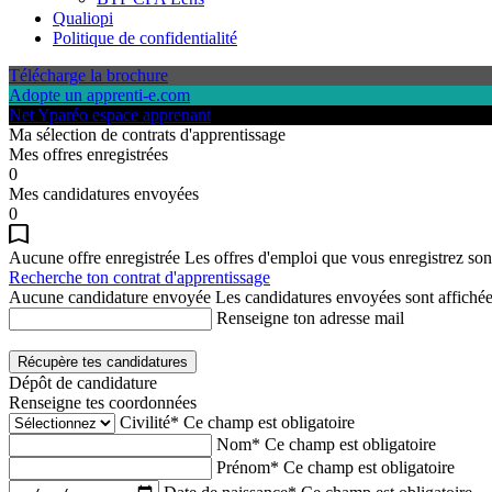
Qualiopi
Politique de confidentialité
Télécharge la brochure
Adopte un apprenti-e.com
Net Yparéo espace apprenant
Ma sélection de contrats d'apprentissage
Mes offres enregistrées
0
Mes candidatures envoyées
0
Aucune offre enregistrée
Les offres d'emploi que vous enregistrez sont
Recherche ton contrat d'apprentissage
Aucune candidature envoyée
Les candidatures envoyées sont affichées
Renseigne ton adresse mail
Récupère tes candidatures
Dépôt de candidature
Renseigne tes coordonnées
Civilité*
Ce champ est obligatoire
Nom*
Ce champ est obligatoire
Prénom*
Ce champ est obligatoire