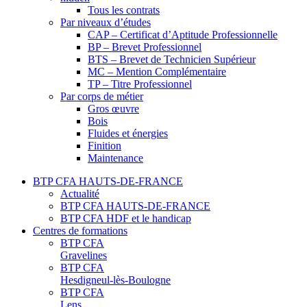
Tous les contrats
Par niveaux d’études
CAP – Certificat d’Aptitude Professionnelle
BP – Brevet Professionnel
BTS – Brevet de Technicien Supérieur
MC – Mention Complémentaire
TP – Titre Professionnel
Par corps de métier
Gros œuvre
Bois
Fluides et énergies
Finition
Maintenance
BTP CFA HAUTS-DE-FRANCE
Actualité
BTP CFA HAUTS-DE-FRANCE
BTP CFA HDF et le handicap
Centres de formations
BTP CFA
Gravelines
BTP CFA
Hesdigneul-lès-Boulogne
BTP CFA
Lens