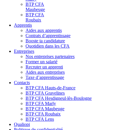
BTP CFA
Maubeuge
BTP CFA
Roubaix
Apprentis
Aides aux apprentis
Contrats d’apprentissage
Booste ta candidature
Quotidien dans les CFA
Entreprises
Nos entreprises partenaires
Former un salarié
Recruter un apprenti
Aides aux entreprises
Taxe d’apprentissage
Contacts
BTP CFA Hauts-de-France
BTP CFA Gravelines
BTP CFA Hesdigneul-lès-Boulogne
BTP CFA Marly
BTP CFA Maubeuge
BTP CFA Roubaix
BTP CFA Lens
Qualiopi
Politique de confidentialité