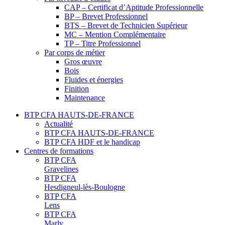
CAP – Certificat d’Aptitude Professionnelle
BP – Brevet Professionnel
BTS – Brevet de Technicien Supérieur
MC – Mention Complémentaire
TP – Titre Professionnel
Par corps de métier
Gros œuvre
Bois
Fluides et énergies
Finition
Maintenance
BTP CFA HAUTS-DE-FRANCE
Actualité
BTP CFA HAUTS-DE-FRANCE
BTP CFA HDF et le handicap
Centres de formations
BTP CFA
Gravelines
BTP CFA
Hesdigneul-lès-Boulogne
BTP CFA
Lens
BTP CFA
Marly