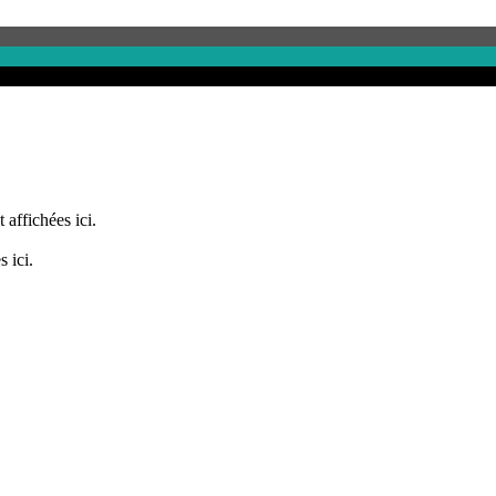
 affichées ici.
 ici.