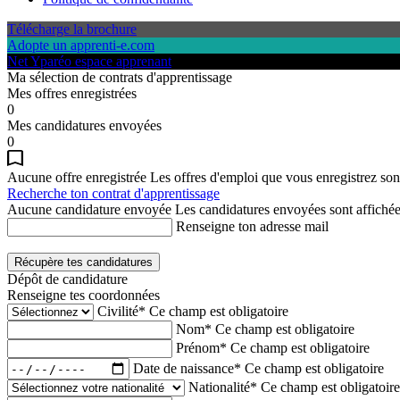
Télécharge la brochure
Adopte un apprenti-e.com
Net Yparéo espace apprenant
Ma sélection de contrats d'apprentissage
Mes offres enregistrées
0
Mes candidatures envoyées
0
Aucune offre enregistrée
Les offres d'emploi que vous enregistrez sont
Recherche ton contrat d'apprentissage
Aucune candidature envoyée
Les candidatures envoyées sont affichées
Renseigne ton adresse mail
Récupère tes candidatures
Dépôt de candidature
Renseigne tes coordonnées
Civilité*
Ce champ est obligatoire
Nom*
Ce champ est obligatoire
Prénom*
Ce champ est obligatoire
Date de naissance*
Ce champ est obligatoire
Nationalité*
Ce champ est obligatoire