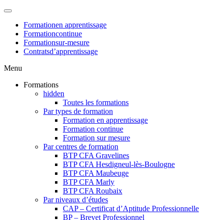
Formation
en apprentissage
Formation
continue
Formation
sur-mesure
Contrats
d’apprentissage
Menu
Formations
hidden
Toutes les formations
Par types de formation
Formation en apprentissage
Formation continue
Formation sur mesure
Par centres de formation
BTP CFA Gravelines
BTP CFA Hesdigneul-lès-Boulogne
BTP CFA Maubeuge
BTP CFA Marly
BTP CFA Roubaix
Par niveaux d’études
CAP – Certificat d’Aptitude Professionnelle
BP – Brevet Professionnel