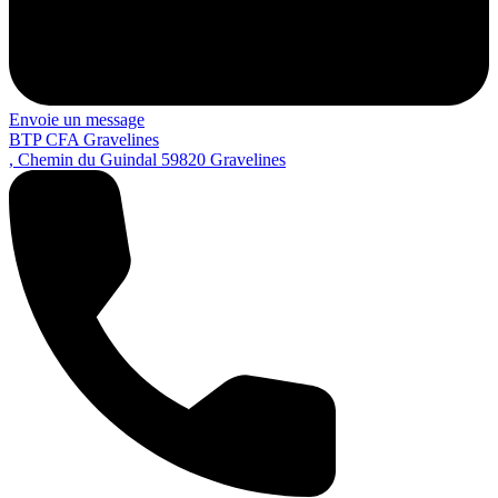
Envoie un message
BTP CFA Gravelines
, Chemin du Guindal
59820
Gravelines