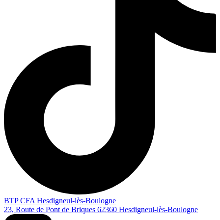
BTP CFA Hesdigneul-lès-Boulogne
23, Route de Pont de Briques
62360
Hesdigneul-lès-Boulogne