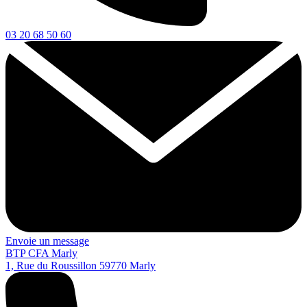
03 20 68 50 60
Envoie un message
BTP CFA Marly
1, Rue du Roussillon
59770
Marly