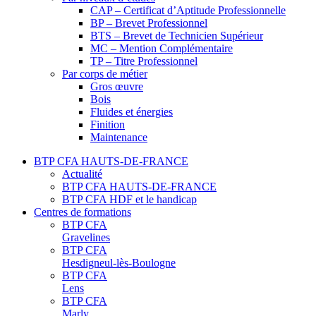
CAP – Certificat d’Aptitude Professionnelle
BP – Brevet Professionnel
BTS – Brevet de Technicien Supérieur
MC – Mention Complémentaire
TP – Titre Professionnel
Par corps de métier
Gros œuvre
Bois
Fluides et énergies
Finition
Maintenance
BTP CFA HAUTS-DE-FRANCE
Actualité
BTP CFA HAUTS-DE-FRANCE
BTP CFA HDF et le handicap
Centres de formations
BTP CFA
Gravelines
BTP CFA
Hesdigneul-lès-Boulogne
BTP CFA
Lens
BTP CFA
Marly