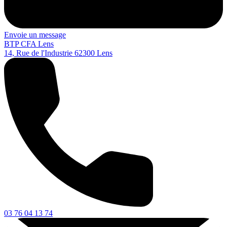
Envoie un message
BTP CFA Lens
14, Rue de l'Industrie
62300
Lens
03 76 04 13 74