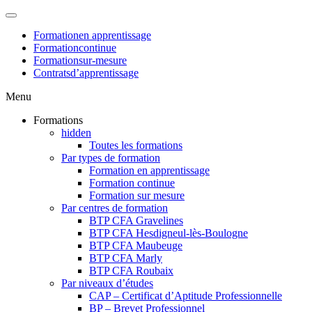
Formation
en apprentissage
Formation
continue
Formation
sur-mesure
Contrats
d’apprentissage
Menu
Formations
hidden
Toutes les formations
Par types de formation
Formation en apprentissage
Formation continue
Formation sur mesure
Par centres de formation
BTP CFA Gravelines
BTP CFA Hesdigneul-lès-Boulogne
BTP CFA Maubeuge
BTP CFA Marly
BTP CFA Roubaix
Par niveaux d’études
CAP – Certificat d’Aptitude Professionnelle
BP – Brevet Professionnel