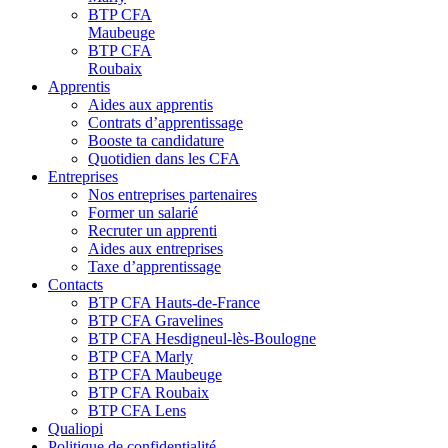
BTP CFA
Maubeuge
BTP CFA
Roubaix
Apprentis
Aides aux apprentis
Contrats d’apprentissage
Booste ta candidature
Quotidien dans les CFA
Entreprises
Nos entreprises partenaires
Former un salarié
Recruter un apprenti
Aides aux entreprises
Taxe d’apprentissage
Contacts
BTP CFA Hauts-de-France
BTP CFA Gravelines
BTP CFA Hesdigneul-lès-Boulogne
BTP CFA Marly
BTP CFA Maubeuge
BTP CFA Roubaix
BTP CFA Lens
Qualiopi
Politique de confidentialité