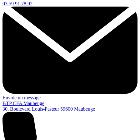
03 59 91 78 92
Envoie un message
BTP CFA Maubeuge
30, Boulevard Louis-Pasteur
59600
Maubeuge