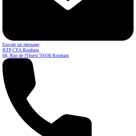
Envoie un message
BTP CFA Roubaix
68, Rue de l'Ouest
59100
Roubaix