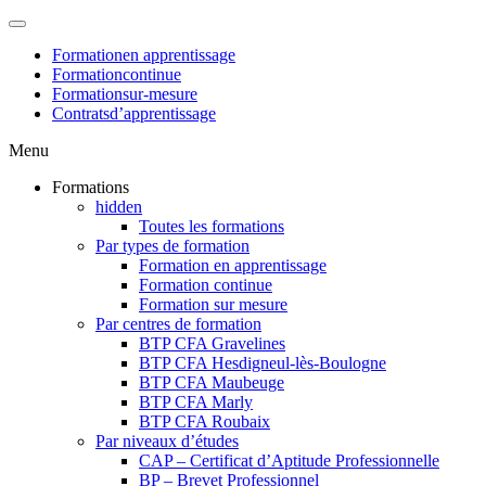
Formation
en apprentissage
Formation
continue
Formation
sur-mesure
Contrats
d’apprentissage
Menu
Formations
hidden
Toutes les formations
Par types de formation
Formation en apprentissage
Formation continue
Formation sur mesure
Par centres de formation
BTP CFA Gravelines
BTP CFA Hesdigneul-lès-Boulogne
BTP CFA Maubeuge
BTP CFA Marly
BTP CFA Roubaix
Par niveaux d’études
CAP – Certificat d’Aptitude Professionnelle
BP – Brevet Professionnel