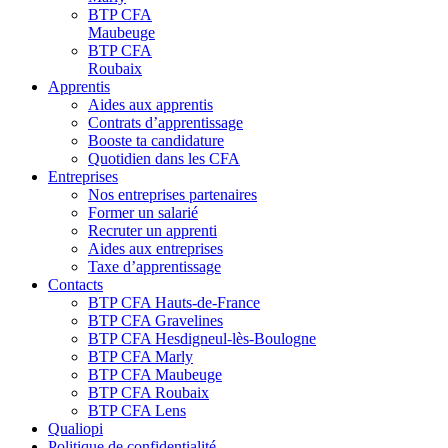
BTP CFA
Maubeuge
BTP CFA
Roubaix
Apprentis
Aides aux apprentis
Contrats d’apprentissage
Booste ta candidature
Quotidien dans les CFA
Entreprises
Nos entreprises partenaires
Former un salarié
Recruter un apprenti
Aides aux entreprises
Taxe d’apprentissage
Contacts
BTP CFA Hauts-de-France
BTP CFA Gravelines
BTP CFA Hesdigneul-lès-Boulogne
BTP CFA Marly
BTP CFA Maubeuge
BTP CFA Roubaix
BTP CFA Lens
Qualiopi
Politique de confidentialité