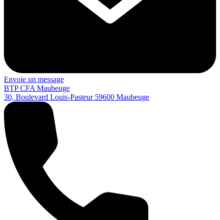
Envoie un message
BTP CFA Maubeuge
30, Boulevard Louis-Pasteur
59600
Maubeuge