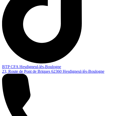
BTP CFA Hesdigneul-lès-Boulogne
23, Route de Pont de Briques
62360
Hesdigneul-lès-Boulogne