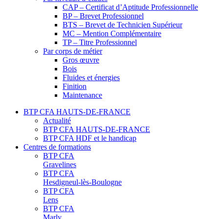
CAP – Certificat d’Aptitude Professionnelle
BP – Brevet Professionnel
BTS – Brevet de Technicien Supérieur
MC – Mention Complémentaire
TP – Titre Professionnel
Par corps de métier
Gros œuvre
Bois
Fluides et énergies
Finition
Maintenance
BTP CFA HAUTS-DE-FRANCE
Actualité
BTP CFA HAUTS-DE-FRANCE
BTP CFA HDF et le handicap
Centres de formations
BTP CFA
Gravelines
BTP CFA
Hesdigneul-lès-Boulogne
BTP CFA
Lens
BTP CFA
Marly