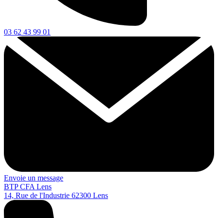
03 62 43 99 01
Envoie un message
BTP CFA Lens
14, Rue de l'Industrie
62300
Lens