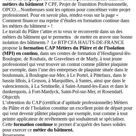
métiers du bâtiment ?
CPF, Projet de Transition Professionnelle,
OPCO…Nombreuses sont les options pour concrétiser votre projet
professionnel. Pour en savoir plus, rendez-vous sur la page «
Comment financer ma reprise d’études en formation continue dans
les métiers du bâtiment » !
Le travail du Plâtre t’attire et tu veux te reconvertir dans un des
métiers du bâtiment qui te permettra de mettre en œuvre une bonne
isolation des bâtiments ? Le BTP CFA HAUTS-DE-FRANCE
propose la
formation CAP Métiers du Plâtre et de l’Isolation
(MPI) en continu
, dans ses centres de formation d’Hesdigneul-lès-
Boulogne, de Roubaix, de Gravelines et de Marly, à tout jeune
professionnel qui veut trouver un contrat comme plâtrier plaquiste
par exemple, dans l’une des entreprises de plaquiste située dans le
boulonnais, à Boulogne-sur-Mer, à Le Portel, à Pittefaux, dans le
bassin lillois, à Gruson, à Marquillies, à Santes, ainsi que dans le
valenciennois, à La Sentinelle, à Saint-Amand-les-Eaux et dans le
dunkerquois, à Fort-Mardyck, Saint-Pol-sur-Mer, et Rosendaël.
Objectifs
L’obtention du CAP (certificat d’aptitude professionnelle) Métiers
du Plâtre et de l’Isolation constitue un excellent point de départ pour
qui veut devenir plâtrier plaquiste par exemple, tout comme à tout
peintre applicateur de revêtements qui souhaiterait se spécialiser.
Cette
formation continue
te permet d’acquérir des bases solides
pour exercer ce
métier du bâtiment.
Programme