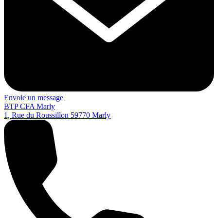
Envoie un message
BTP CFA Marly
1, Rue du Roussillon
59770
Marly