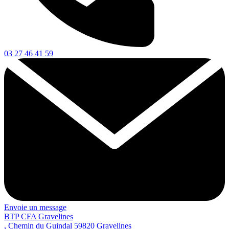
03 27 46 41 59
Envoie un message
BTP CFA Gravelines
, Chemin du Guindal
59820
Gravelines