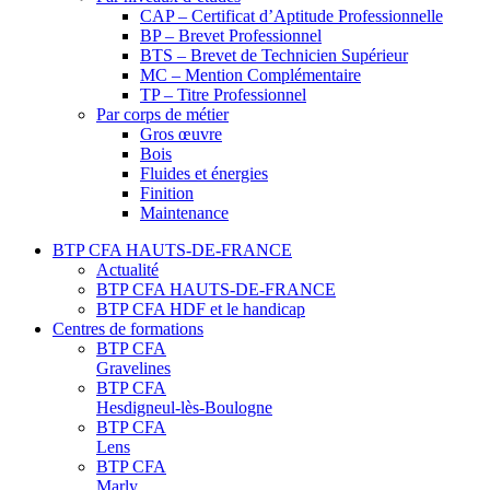
CAP – Certificat d’Aptitude Professionnelle
BP – Brevet Professionnel
BTS – Brevet de Technicien Supérieur
MC – Mention Complémentaire
TP – Titre Professionnel
Par corps de métier
Gros œuvre
Bois
Fluides et énergies
Finition
Maintenance
BTP CFA HAUTS-DE-FRANCE
Actualité
BTP CFA HAUTS-DE-FRANCE
BTP CFA HDF et le handicap
Centres de formations
BTP CFA
Gravelines
BTP CFA
Hesdigneul-lès-Boulogne
BTP CFA
Lens
BTP CFA
Marly