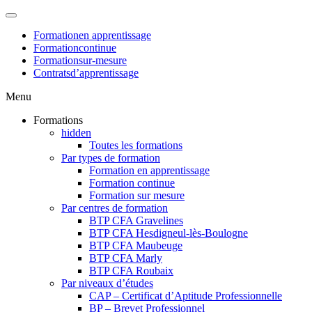
Formation
en apprentissage
Formation
continue
Formation
sur-mesure
Contrats
d’apprentissage
Menu
Formations
hidden
Toutes les formations
Par types de formation
Formation en apprentissage
Formation continue
Formation sur mesure
Par centres de formation
BTP CFA Gravelines
BTP CFA Hesdigneul-lès-Boulogne
BTP CFA Maubeuge
BTP CFA Marly
BTP CFA Roubaix
Par niveaux d’études
CAP – Certificat d’Aptitude Professionnelle
BP – Brevet Professionnel