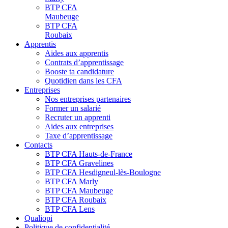
BTP CFA
Maubeuge
BTP CFA
Roubaix
Apprentis
Aides aux apprentis
Contrats d’apprentissage
Booste ta candidature
Quotidien dans les CFA
Entreprises
Nos entreprises partenaires
Former un salarié
Recruter un apprenti
Aides aux entreprises
Taxe d’apprentissage
Contacts
BTP CFA Hauts-de-France
BTP CFA Gravelines
BTP CFA Hesdigneul-lès-Boulogne
BTP CFA Marly
BTP CFA Maubeuge
BTP CFA Roubaix
BTP CFA Lens
Qualiopi
Politique de confidentialité