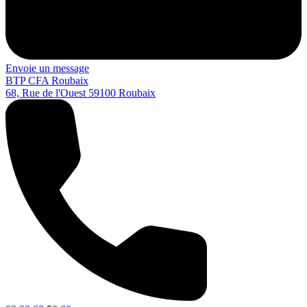
Envoie un message
BTP CFA Roubaix
68, Rue de l'Ouest
59100
Roubaix