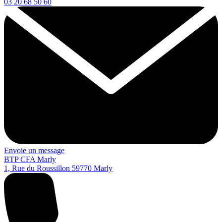
03 20 68 50 60
Envoie un message
BTP CFA Marly
1, Rue du Roussillon
59770
Marly