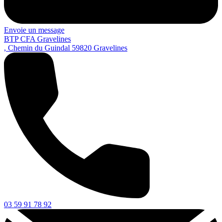
Envoie un message
BTP CFA Gravelines
, Chemin du Guindal
59820
Gravelines
03 59 91 78 92