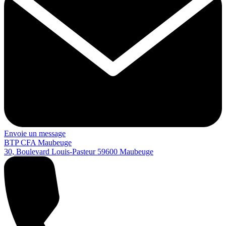
Envoie un message
BTP CFA Maubeuge
30, Boulevard Louis-Pasteur
59600
Maubeuge