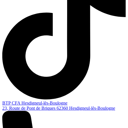
BTP CFA Hesdigneul-lès-Boulogne
23, Route de Pont de Briques
62360
Hesdigneul-lès-Boulogne