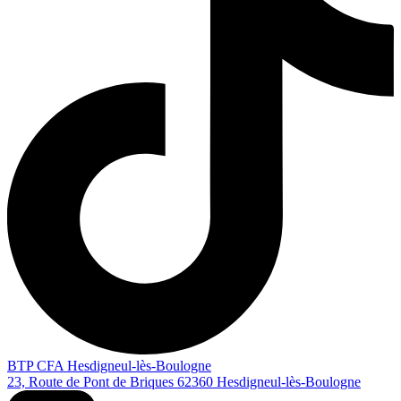
BTP CFA Hesdigneul-lès-Boulogne
23, Route de Pont de Briques
62360
Hesdigneul-lès-Boulogne