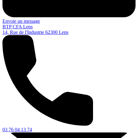
Envoie un message
BTP CFA Lens
14, Rue de l'Industrie
62300
Lens
03 76 04 13 74