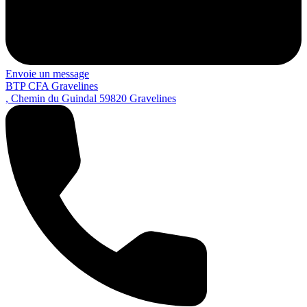
Envoie un message
BTP CFA Gravelines
, Chemin du Guindal
59820
Gravelines