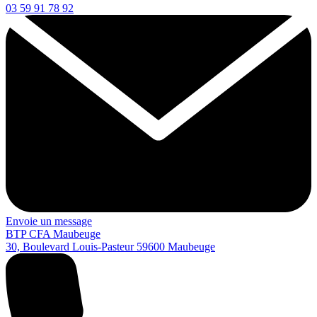
03 59 91 78 92
Envoie un message
BTP CFA Maubeuge
30, Boulevard Louis-Pasteur
59600
Maubeuge