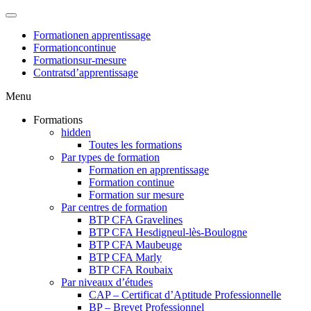
Formation
en apprentissage
Formation
continue
Formation
sur-mesure
Contrats
d’apprentissage
Menu
Formations
hidden
Toutes les formations
Par types de formation
Formation en apprentissage
Formation continue
Formation sur mesure
Par centres de formation
BTP CFA Gravelines
BTP CFA Hesdigneul-lès-Boulogne
BTP CFA Maubeuge
BTP CFA Marly
BTP CFA Roubaix
Par niveaux d’études
CAP – Certificat d’Aptitude Professionnelle
BP – Brevet Professionnel