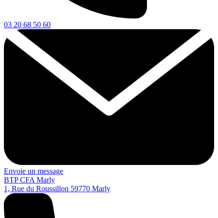
03 20 68 50 60
Envoie un message
BTP CFA Marly
1, Rue du Roussillon
59770
Marly