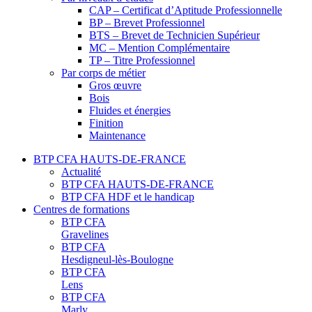
CAP – Certificat d’Aptitude Professionnelle
BP – Brevet Professionnel
BTS – Brevet de Technicien Supérieur
MC – Mention Complémentaire
TP – Titre Professionnel
Par corps de métier
Gros œuvre
Bois
Fluides et énergies
Finition
Maintenance
BTP CFA HAUTS-DE-FRANCE
Actualité
BTP CFA HAUTS-DE-FRANCE
BTP CFA HDF et le handicap
Centres de formations
BTP CFA
Gravelines
BTP CFA
Hesdigneul-lès-Boulogne
BTP CFA
Lens
BTP CFA
Marly