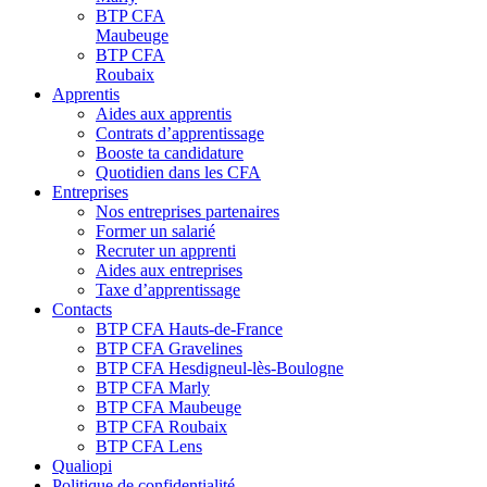
BTP CFA
Maubeuge
BTP CFA
Roubaix
Apprentis
Aides aux apprentis
Contrats d’apprentissage
Booste ta candidature
Quotidien dans les CFA
Entreprises
Nos entreprises partenaires
Former un salarié
Recruter un apprenti
Aides aux entreprises
Taxe d’apprentissage
Contacts
BTP CFA Hauts-de-France
BTP CFA Gravelines
BTP CFA Hesdigneul-lès-Boulogne
BTP CFA Marly
BTP CFA Maubeuge
BTP CFA Roubaix
BTP CFA Lens
Qualiopi
Politique de confidentialité