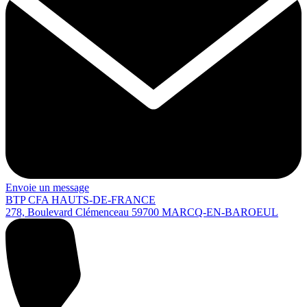
Envoie un message
BTP CFA HAUTS-DE-FRANCE
278, Boulevard Clémenceau
59700
MARCQ-EN-BAROEUL