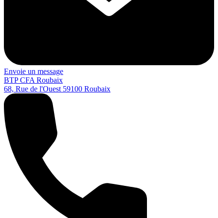
Envoie un message
BTP CFA Roubaix
68, Rue de l'Ouest
59100
Roubaix