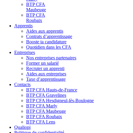
BTP CFA
Maubeuge
BTP CFA
Roubaix
Apprentis
Aides aux apprentis
Contrats d’apprentissage
Booste ta candidature
Quotidien dans les CFA
Entreprises
Nos entreprises partenaires
Former un salarié
Recruter un apprenti
Aides aux entreprises
Taxe d’apprentissage
Contacts
BTP CFA Hauts-de-France
BTP CFA Gravelines
BTP CFA Hesdigneul-lès-Boulogne
BTP CFA Marly
BTP CFA Maubeuge
BTP CFA Roubaix
BTP CFA Lens
Qualiopi
Politique de confidentialité