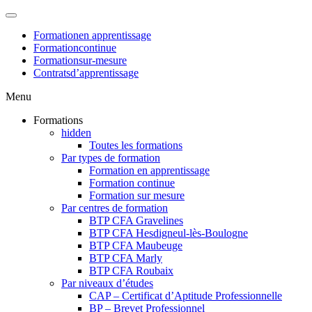
Formation
en apprentissage
Formation
continue
Formation
sur-mesure
Contrats
d’apprentissage
Menu
Formations
hidden
Toutes les formations
Par types de formation
Formation en apprentissage
Formation continue
Formation sur mesure
Par centres de formation
BTP CFA Gravelines
BTP CFA Hesdigneul-lès-Boulogne
BTP CFA Maubeuge
BTP CFA Marly
BTP CFA Roubaix
Par niveaux d’études
CAP – Certificat d’Aptitude Professionnelle
BP – Brevet Professionnel