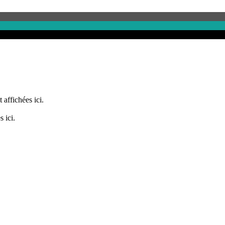
 affichées ici.
 ici.