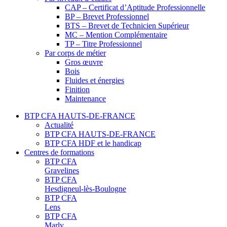
CAP – Certificat d’Aptitude Professionnelle
BP – Brevet Professionnel
BTS – Brevet de Technicien Supérieur
MC – Mention Complémentaire
TP – Titre Professionnel
Par corps de métier
Gros œuvre
Bois
Fluides et énergies
Finition
Maintenance
BTP CFA HAUTS-DE-FRANCE
Actualité
BTP CFA HAUTS-DE-FRANCE
BTP CFA HDF et le handicap
Centres de formations
BTP CFA
Gravelines
BTP CFA
Hesdigneul-lès-Boulogne
BTP CFA
Lens
BTP CFA
Marly