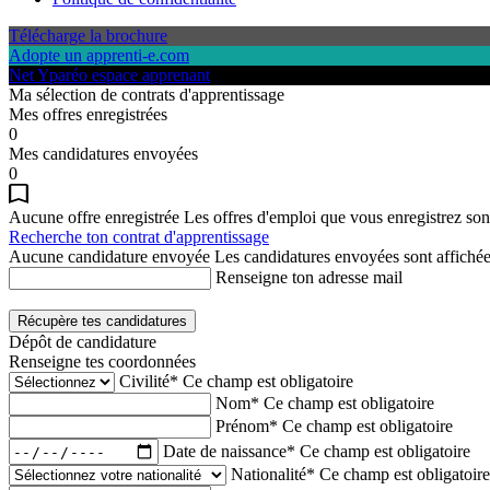
Télécharge la brochure
Adopte un apprenti-e.com
Net Yparéo espace apprenant
Ma sélection de contrats d'apprentissage
Mes offres enregistrées
0
Mes candidatures envoyées
0
Aucune offre enregistrée
Les offres d'emploi que vous enregistrez sont
Recherche ton contrat d'apprentissage
Aucune candidature envoyée
Les candidatures envoyées sont affichées
Renseigne ton adresse mail
Récupère tes candidatures
Dépôt de candidature
Renseigne tes coordonnées
Civilité*
Ce champ est obligatoire
Nom*
Ce champ est obligatoire
Prénom*
Ce champ est obligatoire
Date de naissance*
Ce champ est obligatoire
Nationalité*
Ce champ est obligatoire