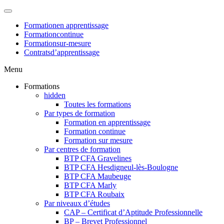
Formation
en apprentissage
Formation
continue
Formation
sur-mesure
Contrats
d’apprentissage
Menu
Formations
hidden
Toutes les formations
Par types de formation
Formation en apprentissage
Formation continue
Formation sur mesure
Par centres de formation
BTP CFA Gravelines
BTP CFA Hesdigneul-lès-Boulogne
BTP CFA Maubeuge
BTP CFA Marly
BTP CFA Roubaix
Par niveaux d’études
CAP – Certificat d’Aptitude Professionnelle
BP – Brevet Professionnel