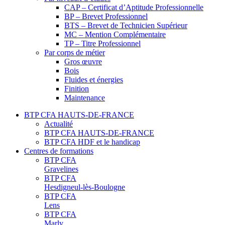
CAP – Certificat d’Aptitude Professionnelle
BP – Brevet Professionnel
BTS – Brevet de Technicien Supérieur
MC – Mention Complémentaire
TP – Titre Professionnel
Par corps de métier
Gros œuvre
Bois
Fluides et énergies
Finition
Maintenance
BTP CFA HAUTS-DE-FRANCE
Actualité
BTP CFA HAUTS-DE-FRANCE
BTP CFA HDF et le handicap
Centres de formations
BTP CFA
Gravelines
BTP CFA
Hesdigneul-lès-Boulogne
BTP CFA
Lens
BTP CFA
Marly