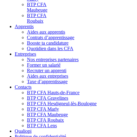
BTP CFA
Maubeuge
BTP CFA
Roubaix
Apprentis
Aides aux apprentis
Contrats d’apprentissage
Booste ta candidature
Quotidien dans les CFA
Entreprises
Nos entreprises partenaires
Former un salarié
Recruter un apprenti
Aides aux entreprises
Taxe d’apprentissage
Contacts
BTP CFA Hauts-de-France
BTP CFA Gravelines
BTP CFA Hesdigneul-lès-Boulogne
BTP CFA Marly
BTP CFA Maubeuge
BTP CFA Roubaix
BTP CFA Lens
Qualiopi
Politique de confidentialité