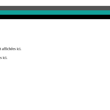
 affichées ici.
 ici.