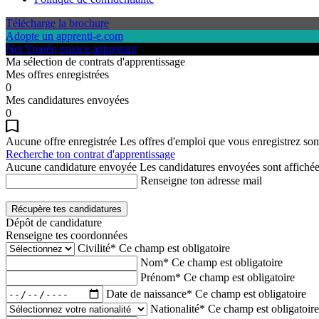
Télécharge la brochure
Adopte un apprenti-e.com
Net Yparéo espace apprenant
Ma sélection de contrats d'apprentissage
Mes offres enregistrées
0
Mes candidatures envoyées
0
Aucune offre enregistrée
Les offres d'emploi que vous enregistrez sont
Recherche ton contrat d'apprentissage
Aucune candidature envoyée
Les candidatures envoyées sont affichées
Renseigne ton adresse mail
Récupère tes candidatures
Dépôt de candidature
Renseigne tes coordonnées
Civilité*
Ce champ est obligatoire
Nom*
Ce champ est obligatoire
Prénom*
Ce champ est obligatoire
Date de naissance*
Ce champ est obligatoire
Nationalité*
Ce champ est obligatoire