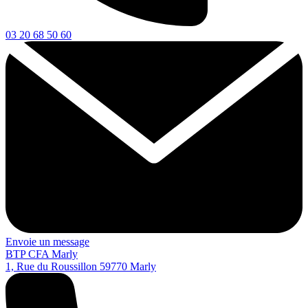
03 20 68 50 60
Envoie un message
BTP CFA Marly
1, Rue du Roussillon
59770
Marly