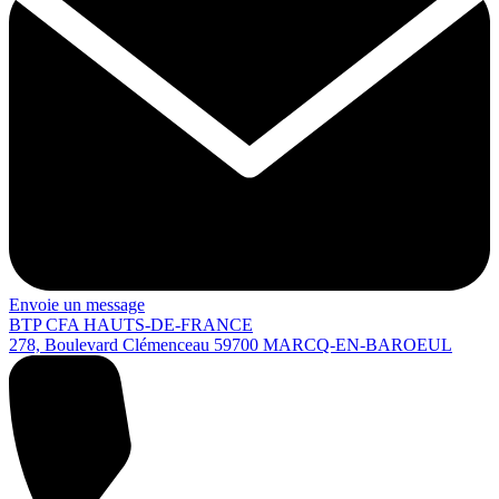
Envoie un message
BTP CFA HAUTS-DE-FRANCE
278, Boulevard Clémenceau
59700
MARCQ-EN-BAROEUL