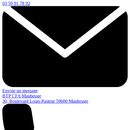
03 59 91 78 92
Envoie un message
BTP CFA Maubeuge
30, Boulevard Louis-Pasteur
59600
Maubeuge