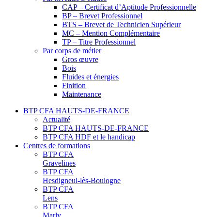
CAP – Certificat d’Aptitude Professionnelle
BP – Brevet Professionnel
BTS – Brevet de Technicien Supérieur
MC – Mention Complémentaire
TP – Titre Professionnel
Par corps de métier
Gros œuvre
Bois
Fluides et énergies
Finition
Maintenance
BTP CFA HAUTS-DE-FRANCE
Actualité
BTP CFA HAUTS-DE-FRANCE
BTP CFA HDF et le handicap
Centres de formations
BTP CFA
Gravelines
BTP CFA
Hesdigneul-lès-Boulogne
BTP CFA
Lens
BTP CFA
Marly