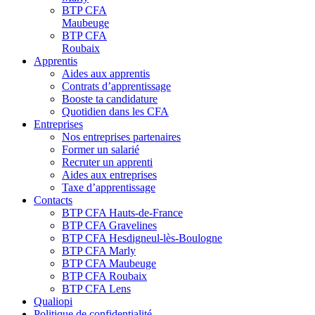
BTP CFA
Maubeuge
BTP CFA
Roubaix
Apprentis
Aides aux apprentis
Contrats d’apprentissage
Booste ta candidature
Quotidien dans les CFA
Entreprises
Nos entreprises partenaires
Former un salarié
Recruter un apprenti
Aides aux entreprises
Taxe d’apprentissage
Contacts
BTP CFA Hauts-de-France
BTP CFA Gravelines
BTP CFA Hesdigneul-lès-Boulogne
BTP CFA Marly
BTP CFA Maubeuge
BTP CFA Roubaix
BTP CFA Lens
Qualiopi
Politique de confidentialité