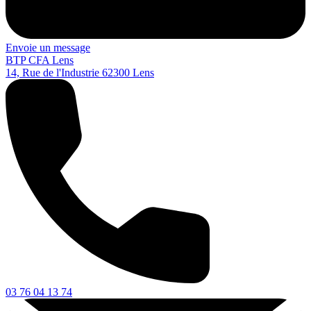
Envoie un message
BTP CFA Lens
14, Rue de l'Industrie
62300
Lens
03 76 04 13 74