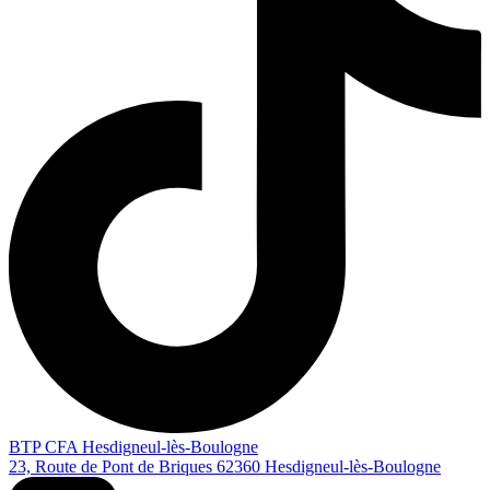
BTP CFA Hesdigneul-lès-Boulogne
23, Route de Pont de Briques
62360
Hesdigneul-lès-Boulogne