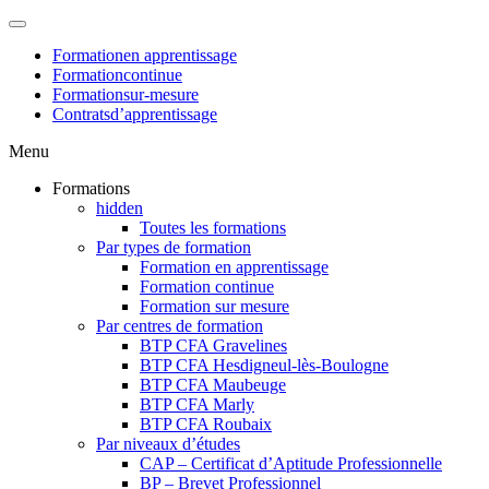
Formation
en apprentissage
Formation
continue
Formation
sur-mesure
Contrats
d’apprentissage
Menu
Formations
hidden
Toutes les formations
Par types de formation
Formation en apprentissage
Formation continue
Formation sur mesure
Par centres de formation
BTP CFA Gravelines
BTP CFA Hesdigneul-lès-Boulogne
BTP CFA Maubeuge
BTP CFA Marly
BTP CFA Roubaix
Par niveaux d’études
CAP – Certificat d’Aptitude Professionnelle
BP – Brevet Professionnel