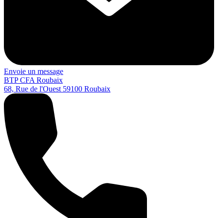
Envoie un message
BTP CFA Roubaix
68, Rue de l'Ouest
59100
Roubaix