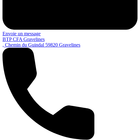
Envoie un message
BTP CFA Gravelines
, Chemin du Guindal
59820
Gravelines