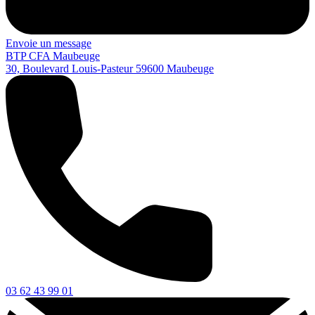
Envoie un message
BTP CFA Maubeuge
30, Boulevard Louis-Pasteur
59600
Maubeuge
03 62 43 99 01