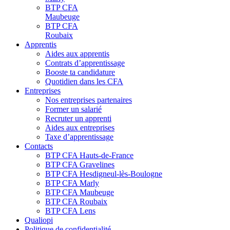
BTP CFA
Maubeuge
BTP CFA
Roubaix
Apprentis
Aides aux apprentis
Contrats d’apprentissage
Booste ta candidature
Quotidien dans les CFA
Entreprises
Nos entreprises partenaires
Former un salarié
Recruter un apprenti
Aides aux entreprises
Taxe d’apprentissage
Contacts
BTP CFA Hauts-de-France
BTP CFA Gravelines
BTP CFA Hesdigneul-lès-Boulogne
BTP CFA Marly
BTP CFA Maubeuge
BTP CFA Roubaix
BTP CFA Lens
Qualiopi
Politique de confidentialité