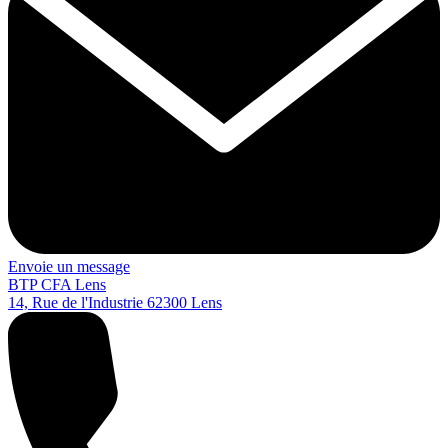
Envoie un message
BTP CFA Lens
14, Rue de l'Industrie
62300
Lens