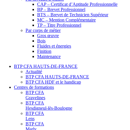
CAP – Certificat d’Aptitude Professionnelle
BP – Brevet Professionnel
BTS – Brevet de Technicien Supérieur
MC – Mention Complémentaire
TP – Titre Professionnel
Par corps de métier
Gros œuvre
Bois
Fluides et énergies
Finition
Maintenance
BTP CFA HAUTS-DE-FRANCE
Actualité
BTP CFA HAUTS-DE-FRANCE
BTP CFA HDF et le handicap
Centres de formations
BTP CFA
Gravelines
BTP CFA
Hesdigneul-lès-Boulogne
BTP CFA
Lens
BTP CFA
Marly