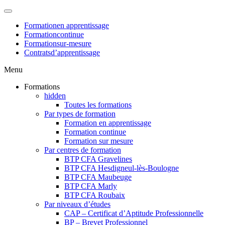
Formation
en apprentissage
Formation
continue
Formation
sur-mesure
Contrats
d’apprentissage
Menu
Formations
hidden
Toutes les formations
Par types de formation
Formation en apprentissage
Formation continue
Formation sur mesure
Par centres de formation
BTP CFA Gravelines
BTP CFA Hesdigneul-lès-Boulogne
BTP CFA Maubeuge
BTP CFA Marly
BTP CFA Roubaix
Par niveaux d’études
CAP – Certificat d’Aptitude Professionnelle
BP – Brevet Professionnel