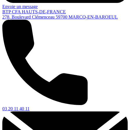
Envoie un message
BTP CFA HAUTS-DE-FRANCE
278, Boulevard Clémenceau
59700
MARCQ-EN-BAROEUL
03 20 11 40 11