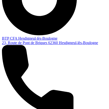
BTP CFA Hesdigneul-lès-Boulogne
23, Route de Pont de Briques
62360
Hesdigneul-lès-Boulogne