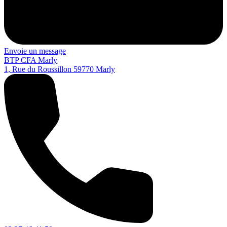
Envoie un message
BTP CFA Marly
1, Rue du Roussillon
59770
Marly