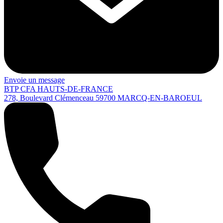
Envoie un message
BTP CFA HAUTS-DE-FRANCE
278, Boulevard Clémenceau
59700
MARCQ-EN-BAROEUL