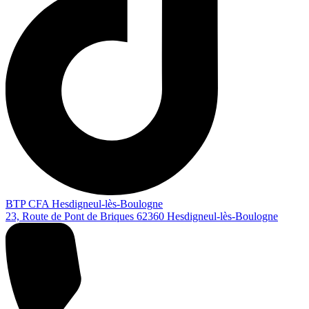
BTP CFA Hesdigneul-lès-Boulogne
23, Route de Pont de Briques
62360
Hesdigneul-lès-Boulogne