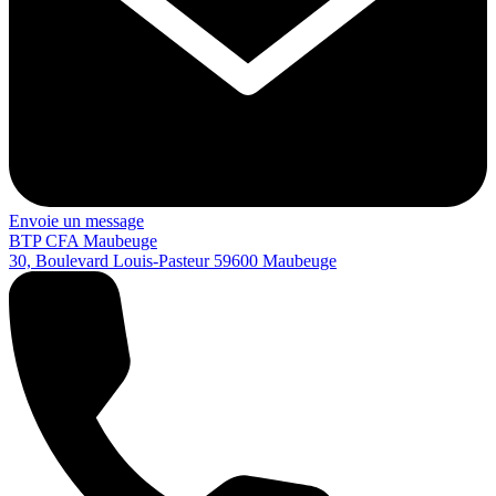
Envoie un message
BTP CFA Maubeuge
30, Boulevard Louis-Pasteur
59600
Maubeuge