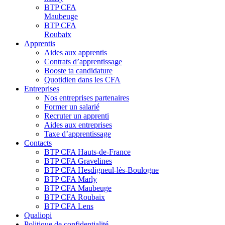
BTP CFA
Maubeuge
BTP CFA
Roubaix
Apprentis
Aides aux apprentis
Contrats d’apprentissage
Booste ta candidature
Quotidien dans les CFA
Entreprises
Nos entreprises partenaires
Former un salarié
Recruter un apprenti
Aides aux entreprises
Taxe d’apprentissage
Contacts
BTP CFA Hauts-de-France
BTP CFA Gravelines
BTP CFA Hesdigneul-lès-Boulogne
BTP CFA Marly
BTP CFA Maubeuge
BTP CFA Roubaix
BTP CFA Lens
Qualiopi
Politique de confidentialité