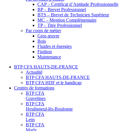
CAP – Certificat d’Aptitude Professionnelle
BP – Brevet Professionnel
BTS – Brevet de Technicien Supérieur
MC – Mention Complémentaire
TP – Titre Professionnel
Par corps de métier
Gros œuvre
Bois
Fluides et énergies
Finition
Maintenance
BTP CFA HAUTS-DE-FRANCE
Actualité
BTP CFA HAUTS-DE-FRANCE
BTP CFA HDF et le handicap
Centres de formations
BTP CFA
Gravelines
BTP CFA
Hesdigneul-lès-Boulogne
BTP CFA
Lens
BTP CFA
Marly