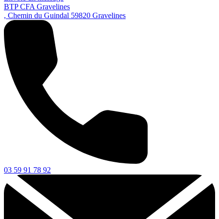
BTP CFA Gravelines
, Chemin du Guindal
59820
Gravelines
03 59 91 78 92