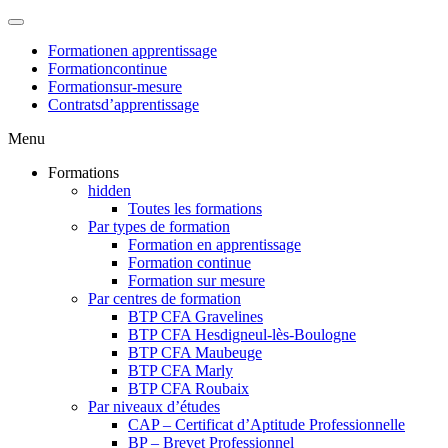
Formation
en apprentissage
Formation
continue
Formation
sur-mesure
Contrats
d’apprentissage
Menu
Formations
hidden
Toutes les formations
Par types de formation
Formation en apprentissage
Formation continue
Formation sur mesure
Par centres de formation
BTP CFA Gravelines
BTP CFA Hesdigneul-lès-Boulogne
BTP CFA Maubeuge
BTP CFA Marly
BTP CFA Roubaix
Par niveaux d’études
CAP – Certificat d’Aptitude Professionnelle
BP – Brevet Professionnel