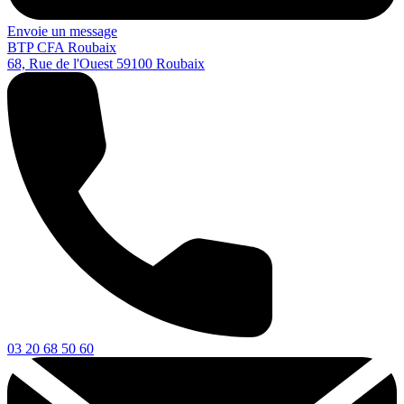
Envoie un message
BTP CFA Roubaix
68, Rue de l'Ouest
59100
Roubaix
03 20 68 50 60