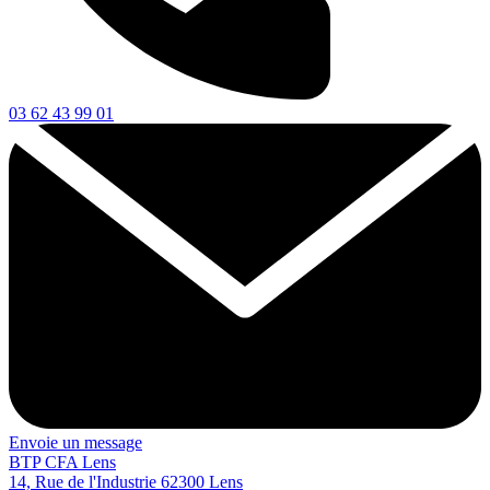
03 62 43 99 01
Envoie un message
BTP CFA Lens
14, Rue de l'Industrie
62300
Lens