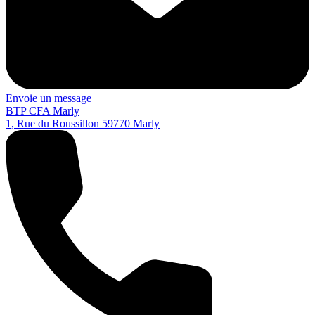
Envoie un message
BTP CFA Marly
1, Rue du Roussillon
59770
Marly