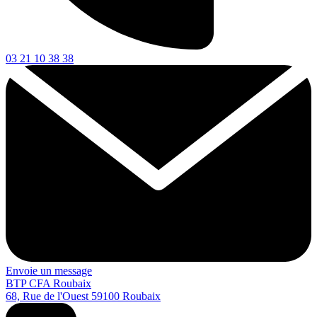
03 21 10 38 38
Envoie un message
BTP CFA Roubaix
68, Rue de l'Ouest
59100
Roubaix