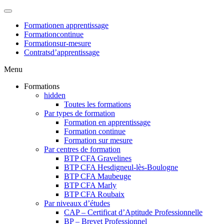
Formation
en apprentissage
Formation
continue
Formation
sur-mesure
Contrats
d’apprentissage
Menu
Formations
hidden
Toutes les formations
Par types de formation
Formation en apprentissage
Formation continue
Formation sur mesure
Par centres de formation
BTP CFA Gravelines
BTP CFA Hesdigneul-lès-Boulogne
BTP CFA Maubeuge
BTP CFA Marly
BTP CFA Roubaix
Par niveaux d’études
CAP – Certificat d’Aptitude Professionnelle
BP – Brevet Professionnel