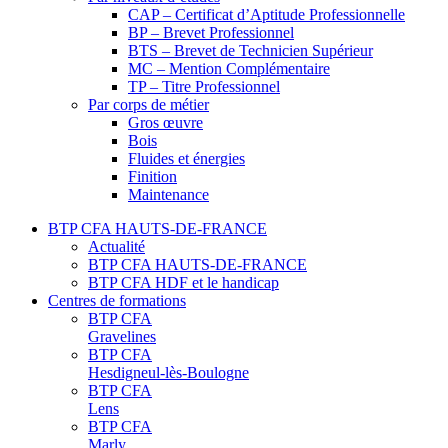
CAP – Certificat d’Aptitude Professionnelle
BP – Brevet Professionnel
BTS – Brevet de Technicien Supérieur
MC – Mention Complémentaire
TP – Titre Professionnel
Par corps de métier
Gros œuvre
Bois
Fluides et énergies
Finition
Maintenance
BTP CFA HAUTS-DE-FRANCE
Actualité
BTP CFA HAUTS-DE-FRANCE
BTP CFA HDF et le handicap
Centres de formations
BTP CFA
Gravelines
BTP CFA
Hesdigneul-lès-Boulogne
BTP CFA
Lens
BTP CFA
Marly