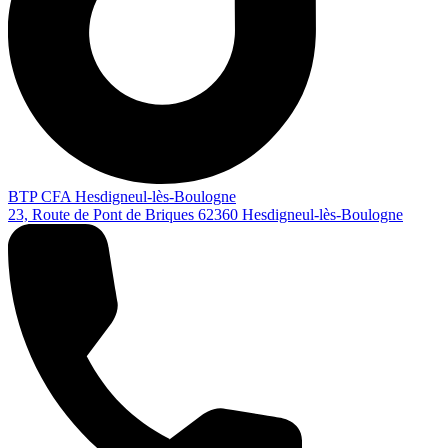
BTP CFA Hesdigneul-lès-Boulogne
23, Route de Pont de Briques
62360
Hesdigneul-lès-Boulogne