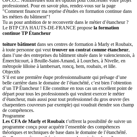
OPCO... Nombreuses sont les options pour concrétiser votre projet
professionnel. Pour en savoir plus, rendez-vous sur la page
"Comment financer ma reprise d'études en formation continue dans
les métiers du bâtiment"!
Tu as pour ambition de te reconvertir dans le métier d’étancheur ?
Le BTP CFA HAUTS-DE-FRANCE propose
la formation
continue TP Étancheur
toiture bâtiment
dans ses centres de formation à Marly et Roubaix,
à toute personne qui veut
trouver un contrat comme étancheur
,
dans l’une des entreprises du bâtiment située dans le valenciennois, à
Émerchicourt, à Bruille-Saint-Amand, à Lourches, à Nivelle, en
métropole lilloise à lambersart, roncq, hem, roubaix, et lille.
Objectifs
S’il est une première étape professionnalisante qui présage d’une
belle carrière dans le domaine de l’étanchéité, c’est bien l’obtention
d’un TP Étancheur ! Elle constitue en tous cas un excellent point de
départ pour tous les professionnels qui veulent exercer le métier
d’étancheur, mais aussi pour tout professionnel du gros œuvre (les
charpentiers couvreurs par exemple) qui voudrait étendre son champ
de compétences.
Programme
Les CFA de Marly et Roubaix
t’offrent la possibilité de suivre un
programme conçu pour acquérir l’ensemble des compétences
théoriques et techniques de base dans le domaine de l’étanchéité.