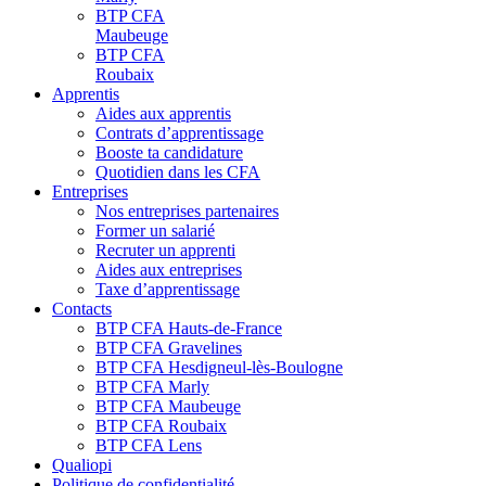
BTP CFA
Maubeuge
BTP CFA
Roubaix
Apprentis
Aides aux apprentis
Contrats d’apprentissage
Booste ta candidature
Quotidien dans les CFA
Entreprises
Nos entreprises partenaires
Former un salarié
Recruter un apprenti
Aides aux entreprises
Taxe d’apprentissage
Contacts
BTP CFA Hauts-de-France
BTP CFA Gravelines
BTP CFA Hesdigneul-lès-Boulogne
BTP CFA Marly
BTP CFA Maubeuge
BTP CFA Roubaix
BTP CFA Lens
Qualiopi
Politique de confidentialité