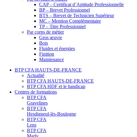
CAP – Certificat d’Aptitude Professionnelle
BP – Brevet Professionnel
BTS – Brevet de Technicien Supérieur
MC – Mention Complémentaire
TP – Titre Professionnel
Par corps de métier
Gros œuvre
Bois
Fluides et énergies
Finition
Maintenance
BTP CFA HAUTS-DE-FRANCE
Actualité
BTP CFA HAUTS-DE-FRANCE
BTP CFA HDF et le handicap
Centres de formations
BTP CFA
Gravelines
BTP CFA
Hesdigneul-lès-Boulogne
BTP CFA
Lens
BTP CFA
Marly