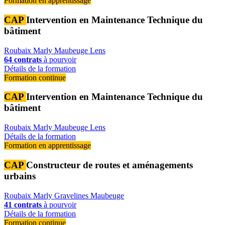
Formation en apprentissage
CAP
Intervention en Maintenance Technique du
bâtiment
Roubaix
Marly
Maubeuge
Lens
64 contrats
à pourvoir
Détails de la formation
Formation continue
CAP
Intervention en Maintenance Technique du
bâtiment
Roubaix
Marly
Maubeuge
Lens
Détails de la formation
Formation en apprentissage
CAP
Constructeur de routes et aménagements
urbains
Roubaix
Marly
Gravelines
Maubeuge
41 contrats
à pourvoir
Détails de la formation
Formation continue