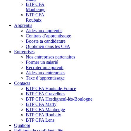
BTP CFA
Maubeuge
BTP CFA
Roubaix
Apprentis
Aides aux apprentis
Contrats d’apprentissage
Booste ta candidature
Quotidien dans les CFA
Entreprises
Nos entreprises partenaires
Former un salarié
Recruter un apprenti
Aides aux entreprises
Taxe d’apprentissage
Contacts
BTP CFA Hauts-de-France
BTP CFA Gravelines
BTP CFA Hesdigneul-lès-Boulogne
BTP CFA Marly
BTP CFA Maubeuge
BTP CFA Roubaix
BTP CFA Lens
Qualiopi
Politique de confidentialité