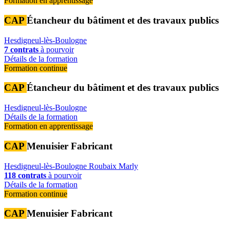
Formation en apprentissage
CAP
Étancheur du bâtiment et des travaux publics
Hesdigneul-lès-Boulogne
7 contrats
à pourvoir
Détails de la formation
Formation continue
CAP
Étancheur du bâtiment et des travaux publics
Hesdigneul-lès-Boulogne
Détails de la formation
Formation en apprentissage
CAP
Menuisier Fabricant
Hesdigneul-lès-Boulogne
Roubaix
Marly
118 contrats
à pourvoir
Détails de la formation
Formation continue
CAP
Menuisier Fabricant