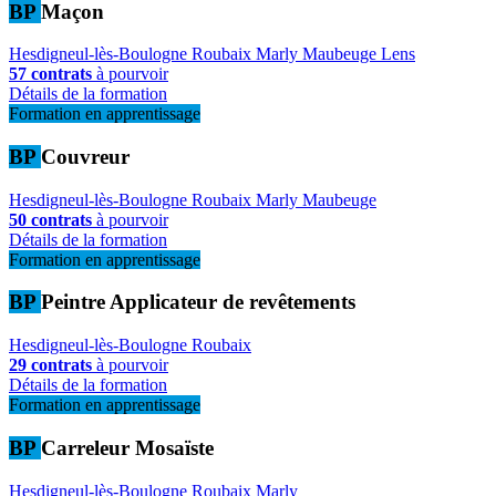
BP
Maçon
Hesdigneul-lès-Boulogne
Roubaix
Marly
Maubeuge
Lens
57 contrats
à pourvoir
Détails de la formation
Formation en apprentissage
BP
Couvreur
Hesdigneul-lès-Boulogne
Roubaix
Marly
Maubeuge
50 contrats
à pourvoir
Détails de la formation
Formation en apprentissage
BP
Peintre Applicateur de revêtements
Hesdigneul-lès-Boulogne
Roubaix
29 contrats
à pourvoir
Détails de la formation
Formation en apprentissage
BP
Carreleur Mosaïste
Hesdigneul-lès-Boulogne
Roubaix
Marly