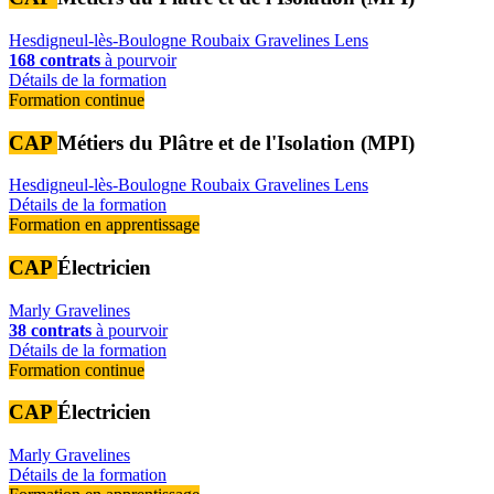
Hesdigneul-lès-Boulogne
Roubaix
Gravelines
Lens
168 contrats
à pourvoir
Détails de la formation
Formation continue
CAP
Métiers du Plâtre et de l'Isolation (MPI)
Hesdigneul-lès-Boulogne
Roubaix
Gravelines
Lens
Détails de la formation
Formation en apprentissage
CAP
Électricien
Marly
Gravelines
38 contrats
à pourvoir
Détails de la formation
Formation continue
CAP
Électricien
Marly
Gravelines
Détails de la formation