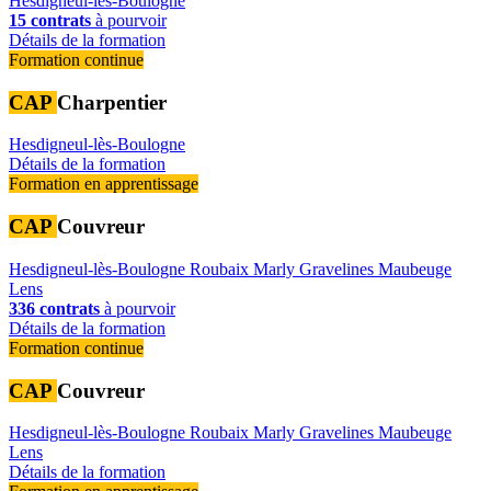
Hesdigneul-lès-Boulogne
15 contrats
à pourvoir
Détails de la formation
Formation continue
CAP
Charpentier
Hesdigneul-lès-Boulogne
Détails de la formation
Formation en apprentissage
CAP
Couvreur
Hesdigneul-lès-Boulogne
Roubaix
Marly
Gravelines
Maubeuge
Lens
336 contrats
à pourvoir
Détails de la formation
Formation continue
CAP
Couvreur
Hesdigneul-lès-Boulogne
Roubaix
Marly
Gravelines
Maubeuge
Lens
Détails de la formation