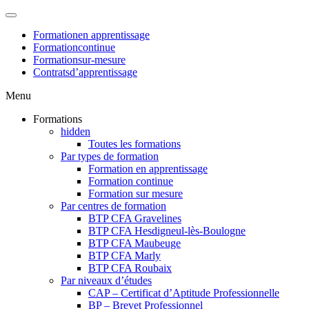
Formation
en apprentissage
Formation
continue
Formation
sur-mesure
Contrats
d’apprentissage
Menu
Formations
hidden
Toutes les formations
Par types de formation
Formation en apprentissage
Formation continue
Formation sur mesure
Par centres de formation
BTP CFA Gravelines
BTP CFA Hesdigneul-lès-Boulogne
BTP CFA Maubeuge
BTP CFA Marly
BTP CFA Roubaix
Par niveaux d’études
CAP – Certificat d’Aptitude Professionnelle
BP – Brevet Professionnel