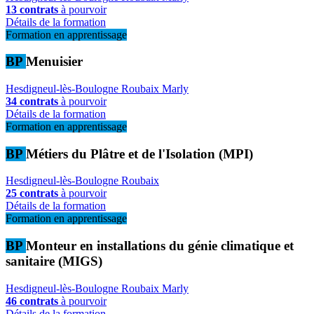
13 contrats
à pourvoir
Détails de la formation
Formation en apprentissage
BP
Menuisier
Hesdigneul-lès-Boulogne
Roubaix
Marly
34 contrats
à pourvoir
Détails de la formation
Formation en apprentissage
BP
Métiers du Plâtre et de l'Isolation (MPI)
Hesdigneul-lès-Boulogne
Roubaix
25 contrats
à pourvoir
Détails de la formation
Formation en apprentissage
BP
Monteur en installations du génie climatique et
sanitaire (MIGS)
Hesdigneul-lès-Boulogne
Roubaix
Marly
46 contrats
à pourvoir
Détails de la formation