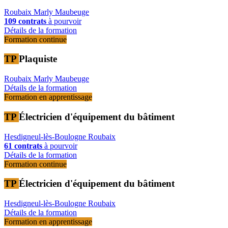
Roubaix
Marly
Maubeuge
109 contrats
à pourvoir
Détails de la formation
Formation continue
TP
Plaquiste
Roubaix
Marly
Maubeuge
Détails de la formation
Formation en apprentissage
TP
Électricien d'équipement du bâtiment
Hesdigneul-lès-Boulogne
Roubaix
61 contrats
à pourvoir
Détails de la formation
Formation continue
TP
Électricien d'équipement du bâtiment
Hesdigneul-lès-Boulogne
Roubaix
Détails de la formation
Formation en apprentissage