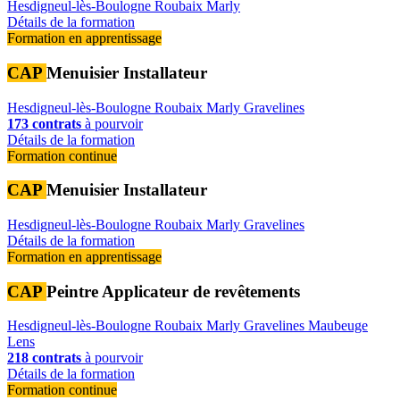
Hesdigneul-lès-Boulogne
Roubaix
Marly
Détails de la formation
Formation en apprentissage
CAP
Menuisier Installateur
Hesdigneul-lès-Boulogne
Roubaix
Marly
Gravelines
173 contrats
à pourvoir
Détails de la formation
Formation continue
CAP
Menuisier Installateur
Hesdigneul-lès-Boulogne
Roubaix
Marly
Gravelines
Détails de la formation
Formation en apprentissage
CAP
Peintre Applicateur de revêtements
Hesdigneul-lès-Boulogne
Roubaix
Marly
Gravelines
Maubeuge
Lens
218 contrats
à pourvoir
Détails de la formation
Formation continue