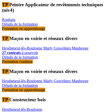
TP
Peintre Applicateur de revêtements techniques
(niv4)
Roubaix
Détails de la formation
Formation en apprentissage
TP
Maçon en voirie et réseaux divers
Hesdigneul-lès-Boulogne
Marly
Gravelines
Maubeuge
27 contrats
à pourvoir
Détails de la formation
Formation continue
TP
Maçon en voirie et réseaux divers
Hesdigneul-lès-Boulogne
Marly
Gravelines
Maubeuge
Détails de la formation
Formation en apprentissage
TP
Constructeur bois
Hesdigneul-lès-Boulogne