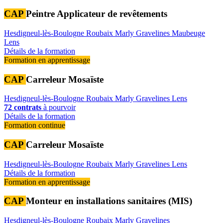
CAP
Peintre Applicateur de revêtements
Hesdigneul-lès-Boulogne
Roubaix
Marly
Gravelines
Maubeuge
Lens
Détails de la formation
Formation en apprentissage
CAP
Carreleur Mosaïste
Hesdigneul-lès-Boulogne
Roubaix
Marly
Gravelines
Lens
72 contrats
à pourvoir
Détails de la formation
Formation continue
CAP
Carreleur Mosaïste
Hesdigneul-lès-Boulogne
Roubaix
Marly
Gravelines
Lens
Détails de la formation
Formation en apprentissage
CAP
Monteur en installations sanitaires (MIS)
Hesdigneul-lès-Boulogne
Roubaix
Marly
Gravelines