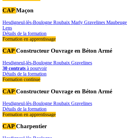
CAP
Maçon
Hesdigneul-lès-Boulogne
Roubaix
Marly
Gravelines
Maubeuge
Lens
Détails de la formation
Formation en apprentissage
CAP
Constructeur Ouvrage en Béton Armé
Hesdigneul-lès-Boulogne
Roubaix
Gravelines
30 contrats
à pourvoir
Détails de la formation
Formation continue
CAP
Constructeur Ouvrage en Béton Armé
Hesdigneul-lès-Boulogne
Roubaix
Gravelines
Détails de la formation
Formation en apprentissage
CAP
Charpentier