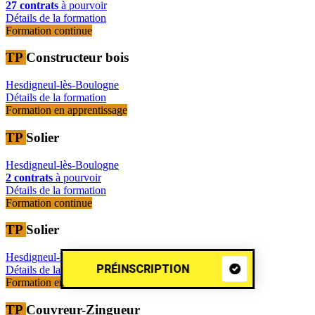
27 contrats
à pourvoir
Détails de la formation
Formation continue
TP
Constructeur bois
Hesdigneul-lès-Boulogne
Détails de la formation
Formation en apprentissage
TP
Solier
Hesdigneul-lès-Boulogne
2 contrats
à pourvoir
Détails de la formation
Formation continue
TP
Solier
Hesdigneul-lès-Boulogne
PRÉINSCRIPTION
Détails de la formation
Formation en apprentissage
TP
Couvreur-Zingueur