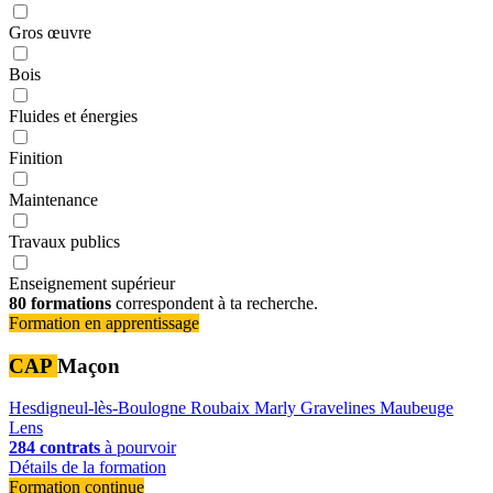
Gros œuvre
Bois
Fluides et énergies
Finition
Maintenance
Travaux publics
Enseignement supérieur
80 formations
correspondent à ta recherche.
Formation en apprentissage
CAP
Maçon
Hesdigneul-lès-Boulogne
Roubaix
Marly
Gravelines
Maubeuge
Lens
284 contrats
à pourvoir
Détails de la formation
Formation continue