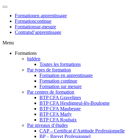
Formation
en apprentissage
Formation
continue
Formation
sur-mesure
Contrats
d’apprentissage
Menu
Formations
hidden
Toutes les formations
Par types de formation
Formation en apprentissage
Formation continue
Formation sur mesure
Par centres de formation
BTP CFA Gravelines
BTP CFA Hesdigneul-lès-Boulogne
BTP CFA Maubeuge
BTP CFA Marly
BTP CFA Roubaix
Par niveaux d’études
CAP – Certificat d’Aptitude Professionnelle
BP – Brevet Professionnel