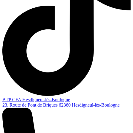
BTP CFA Hesdigneul-lès-Boulogne
23, Route de Pont de Briques
62360
Hesdigneul-lès-Boulogne