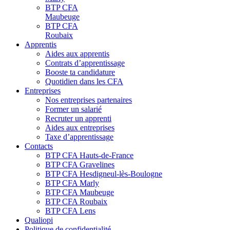
BTP CFA
Maubeuge
BTP CFA
Roubaix
Apprentis
Aides aux apprentis
Contrats d’apprentissage
Booste ta candidature
Quotidien dans les CFA
Entreprises
Nos entreprises partenaires
Former un salarié
Recruter un apprenti
Aides aux entreprises
Taxe d’apprentissage
Contacts
BTP CFA Hauts-de-France
BTP CFA Gravelines
BTP CFA Hesdigneul-lès-Boulogne
BTP CFA Marly
BTP CFA Maubeuge
BTP CFA Roubaix
BTP CFA Lens
Qualiopi
Politique de confidentialité