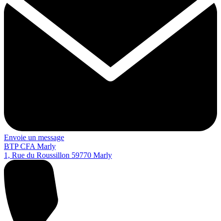
Envoie un message
BTP CFA Marly
1, Rue du Roussillon
59770
Marly