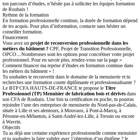
ton parcours d’études, n’hésite pas à solliciter les équipes formation
de Roubaix !
Rythme de la formation
En formation professionnelle continue, la durée de formation dépend
de tes acquis. Pour plus d’information, contacte sans hésiter un
conseiller formation.
Financement
Vous avez un
projet de reconversion professionnelle dans les
métiers du bâtiment ?
CPF, Projet de Transition Professionnelle,
OPCO…Nombreuses sont les options pour concrétiser votre projet
professionnel. Pour en savoir plus, rendez-vous sur la page «
Comment financer ma reprise d’études en formation continue dans
les métiers du bâtiment » !
Tu souhaites te reconvertir dans le domaine de la menuiserie et tu
recherches une formation courte diplômante et professionnalisante ?
Le BTP CFA HAUTS-DE-FRANCE te propose le
Titre
Professionnel (TP) Menuisier de fabrication bois et dérivés
dans
son CFA de Roubaix. Une fois ta certification en poche, tu pourras
rejoindre l’une des entreprises de menuiserie du Nord-pas-de-Calais,
située à Lille et ses alentours, à Mouvaux, à Pont-à-Marcq, à
Péronne-en-Mélantois, à Saint-André-lez-Lille, à Tressin ou encore
à Wavrin.
Objectifs
Tu as déjà une certaine expérience professionnelle comme menuisier
et tu souhaites la faire valider avec l’obtention d’un diplôme ? le