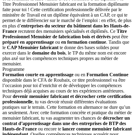
Titre Professionnel Menuisier fabricant est la formation diplômante
faite pour toi ! Cette certification professionnelle délivrée par le
ministère de Travail est un diplôme équivalent à un CAP, ce qui te
permet de te différencier sur le marché de l’emploi : en effet, de plus
en plus d’
entreprises du secteur du bâtiment dans les Hauts-de-
France
recrutent des menuisiers spécialisés et diplômés. Ce
Titre
Professionnel Menuisier de fabrication bois et dérivés
peut être
préparé en apprentissage
ou
en formation continue
. Tandis que
le
CAP Menuisier fabricant
te donne des bases solides pour
exercer dans le
domaine du bois
, le TP du même nom est encore
plus axé sur les compétences techniques propres au métier de
menuisier.
Programme
Formation courte en apprentissage
ou en
Formation Continue
disponible dans le CFA de Roubaix, ce titre professionnel va être
l’occasion pour toi d’enrichir et de développer les compétences
techniques déjà acquises au cours de tes expériences antérieures.
Pour
devenir menuisier fabricant et décrocher cette certification
professionnelle
, tu vas devoir réussir différentes évaluations
pratiques sur le terrain. Cette formation en alternance ne dure qu’un
an seulement. Avec cette formation concrète et pratique du métier de
menuisier fabricant, tu vas augmenter tes chances de
décrocher un
contrat d’apprentissage dans une des entreprises de BTP des
Hauts-de-France
ou encore te
lancer comme menuisier fabricant
indépendant.
Quelles compétences techniques acquérir pour