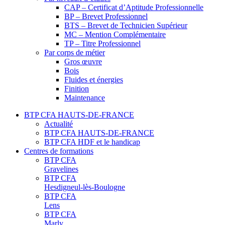
CAP – Certificat d’Aptitude Professionnelle
BP – Brevet Professionnel
BTS – Brevet de Technicien Supérieur
MC – Mention Complémentaire
TP – Titre Professionnel
Par corps de métier
Gros œuvre
Bois
Fluides et énergies
Finition
Maintenance
BTP CFA HAUTS-DE-FRANCE
Actualité
BTP CFA HAUTS-DE-FRANCE
BTP CFA HDF et le handicap
Centres de formations
BTP CFA
Gravelines
BTP CFA
Hesdigneul-lès-Boulogne
BTP CFA
Lens
BTP CFA
Marly