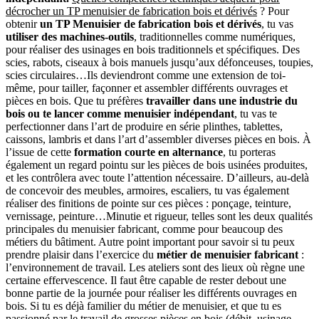
décrocher un TP menuisier de fabrication bois et dérivés
? Pour
obtenir
un TP Menuisier de fabrication bois et dérivés
, tu vas
utiliser des machines-outils
, traditionnelles comme numériques,
pour réaliser des usinages en bois traditionnels et spécifiques. Des
scies, rabots, ciseaux à bois manuels jusqu’aux défonceuses, toupies,
scies circulaires…Ils deviendront comme une extension de toi-
même, pour tailler, façonner et assembler différents ouvrages et
pièces en bois. Que tu préfères
travailler dans une industrie du
bois ou te lancer comme menuisier indépendant
, tu vas te
perfectionner dans l’art de produire en série plinthes, tablettes,
caissons, lambris et dans l’art d’assembler diverses pièces en bois. À
l’issue de cette
formation courte en alternance
, tu porteras
également un regard pointu sur les pièces de bois usinées produites,
et les contrôlera avec toute l’attention nécessaire. D’ailleurs, au-delà
de concevoir des meubles, armoires, escaliers, tu vas également
réaliser des finitions de pointe sur ces pièces : ponçage, teinture,
vernissage, peinture…Minutie et rigueur, telles sont les deux qualités
principales du menuisier fabricant, comme pour beaucoup des
métiers du bâtiment. Autre point important pour savoir si tu peux
prendre plaisir dans l’exercice du
métier de menuisier fabricant
:
l’environnement de travail. Les ateliers sont des lieux où règne une
certaine effervescence. Il faut être capable de rester debout une
bonne partie de la journée pour réaliser les différents ouvrages en
bois. Si tu es déjà familier du métier de menuisier, et que tu es
passionné par le travail de grosses pièces en bois (débit, usinage,