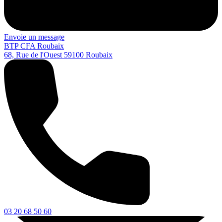
Envoie un message
BTP CFA Roubaix
68, Rue de l'Ouest
59100
Roubaix
03 20 68 50 60