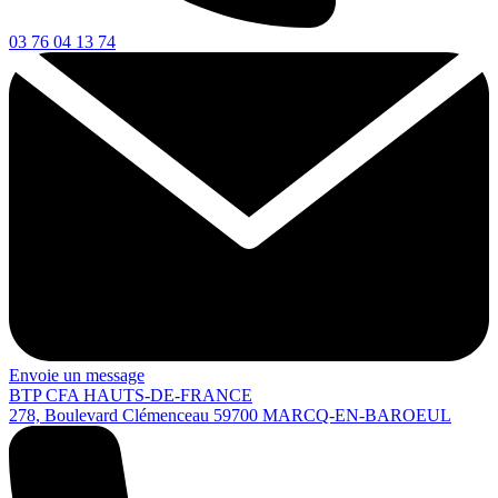
03 76 04 13 74
Envoie un message
BTP CFA HAUTS-DE-FRANCE
278, Boulevard Clémenceau
59700
MARCQ-EN-BAROEUL