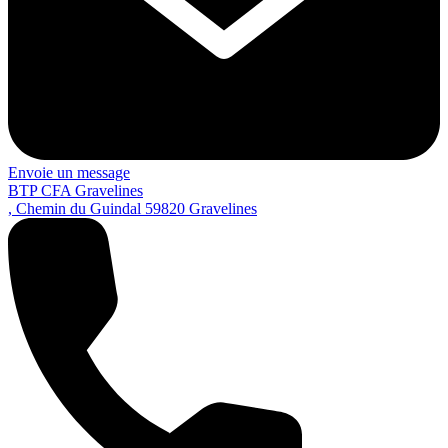
Envoie un message
BTP CFA Gravelines
, Chemin du Guindal
59820
Gravelines