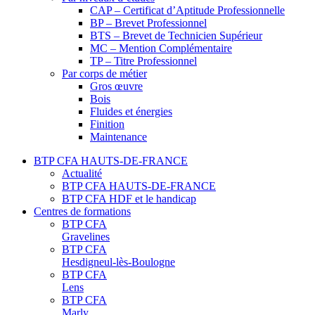
CAP – Certificat d’Aptitude Professionnelle
BP – Brevet Professionnel
BTS – Brevet de Technicien Supérieur
MC – Mention Complémentaire
TP – Titre Professionnel
Par corps de métier
Gros œuvre
Bois
Fluides et énergies
Finition
Maintenance
BTP CFA HAUTS-DE-FRANCE
Actualité
BTP CFA HAUTS-DE-FRANCE
BTP CFA HDF et le handicap
Centres de formations
BTP CFA
Gravelines
BTP CFA
Hesdigneul-lès-Boulogne
BTP CFA
Lens
BTP CFA
Marly