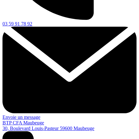
03 59 91 78 92
Envoie un message
BTP CFA Maubeuge
30, Boulevard Louis-Pasteur
59600
Maubeuge