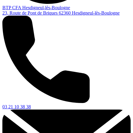
BTP CFA Hesdigneul-lès-Boulogne
23, Route de Pont de Briques
62360
Hesdigneul-lès-Boulogne
03 21 10 38 38