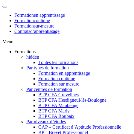
Formation
en apprentissage
Formation
continue
Formation
sur-mesure
Contrats
d’apprentissage
Menu
Formations
hidden
Toutes les formations
Par types de formation
Formation en apprentissage
Formation continue
Formation sur mesure
Par centres de formation
BTP CFA Gravelines
BTP CFA Hesdigneul-lès-Boulogne
BTP CFA Maubeuge
BTP CFA Marly
BTP CFA Roubaix
Par niveaux d’études
CAP – Certificat d’Aptitude Professionnelle
BP – Brevet Professionnel