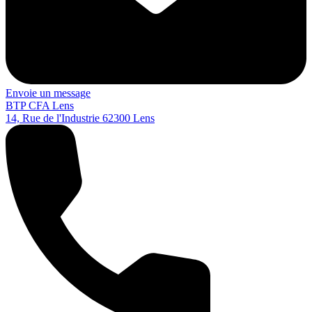
Envoie un message
BTP CFA Lens
14, Rue de l'Industrie
62300
Lens