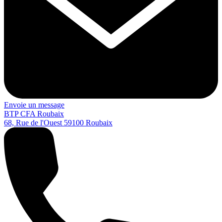
Envoie un message
BTP CFA Roubaix
68, Rue de l'Ouest
59100
Roubaix