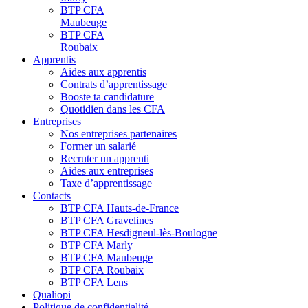
BTP CFA
Maubeuge
BTP CFA
Roubaix
Apprentis
Aides aux apprentis
Contrats d’apprentissage
Booste ta candidature
Quotidien dans les CFA
Entreprises
Nos entreprises partenaires
Former un salarié
Recruter un apprenti
Aides aux entreprises
Taxe d’apprentissage
Contacts
BTP CFA Hauts-de-France
BTP CFA Gravelines
BTP CFA Hesdigneul-lès-Boulogne
BTP CFA Marly
BTP CFA Maubeuge
BTP CFA Roubaix
BTP CFA Lens
Qualiopi
Politique de confidentialité