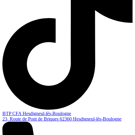
BTP CFA Hesdigneul-lès-Boulogne
23, Route de Pont de Briques
62360
Hesdigneul-lès-Boulogne