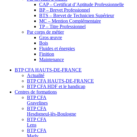
CAP – Certificat d’Aptitude Professionnelle
BP – Brevet Professionnel
BTS – Brevet de Technicien Supérieur
MC – Mention Complémentaire
TP – Titre Professionnel
Par corps de métier
Gros œuvre
Bois
Fluides et énergies
Finition
Maintenance
BTP CFA HAUTS-DE-FRANCE
Actualité
BTP CFA HAUTS-DE-FRANCE
BTP CFA HDF et le handicap
Centres de formations
BTP CFA
Gravelines
BTP CFA
Hesdigneul-lès-Boulogne
BTP CFA
Lens
BTP CFA
Marly