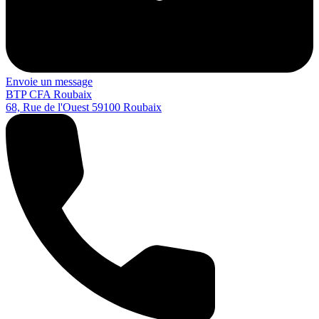
Envoie un message
BTP CFA Roubaix
68, Rue de l'Ouest
59100
Roubaix