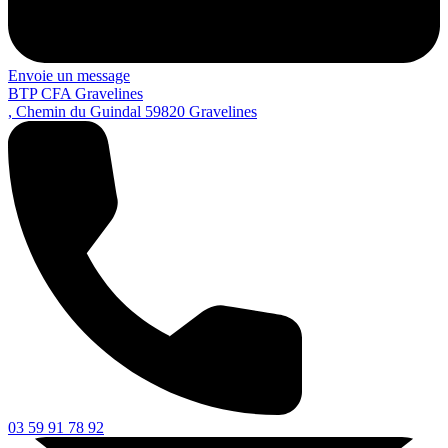
Envoie un message
BTP CFA Gravelines
, Chemin du Guindal
59820
Gravelines
03 59 91 78 92