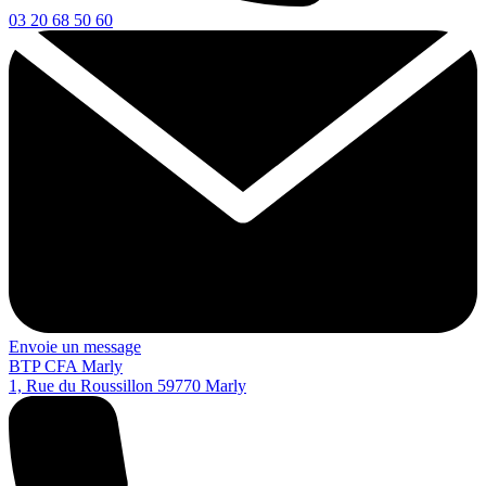
03 20 68 50 60
Envoie un message
BTP CFA Marly
1, Rue du Roussillon
59770
Marly