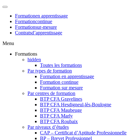
Formation
en apprentissage
Formation
continue
Formation
sur-mesure
Contrats
d’apprentissage
Menu
Formations
hidden
Toutes les formations
Par types de formation
Formation en apprentissage
Formation continue
Formation sur mesure
Par centres de formation
BTP CFA Gravelines
BTP CFA Hesdigneul-lès-Boulogne
BTP CFA Maubeuge
BTP CFA Marly
BTP CFA Roubaix
Par niveaux d’études
CAP – Certificat d’Aptitude Professionnelle
BP – Brevet Professionnel