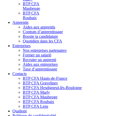
BTP CFA
Maubeuge
BTP CFA
Roubaix
Apprentis
Aides aux apprentis
Contrats d’apprentissage
Booste ta candidature
Quotidien dans les CFA
Entreprises
Nos entreprises partenaires
Former un salarié
Recruter un apprenti
Aides aux entreprises
Taxe d’apprentissage
Contacts
BTP CFA Hauts-de-France
BTP CFA Gravelines
BTP CFA Hesdigneul-lès-Boulogne
BTP CFA Marly
BTP CFA Maubeuge
BTP CFA Roubaix
BTP CFA Lens
Qualiopi
Politique de confidentialité