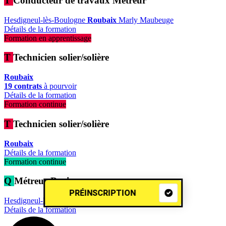
T
Conducteur de travaux Métreur
Hesdigneul-lès-Boulogne
Roubaix
Marly
Maubeuge
Détails de la formation
Formation en apprentissage
T
Technicien solier/solière
Roubaix
19 contrats
à pourvoir
Détails de la formation
Formation continue
T
Technicien solier/solière
Roubaix
Détails de la formation
Formation continue
Q
Métreur-Deviseur
PRÉINSCRIPTION
Hesdigneul-lès-Boulogne
Roubaix
Marly
Maubeuge
Détails de la formation