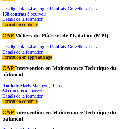
Hesdigneul-lès-Boulogne
Roubaix
Gravelines
Lens
168 contrats
à pourvoir
Détails de la formation
Formation continue
CAP
Métiers du Plâtre et de l'Isolation (MPI)
Hesdigneul-lès-Boulogne
Roubaix
Gravelines
Lens
Détails de la formation
Formation en apprentissage
CAP
Intervention en Maintenance Technique du
bâtiment
Roubaix
Marly
Maubeuge
Lens
64 contrats
à pourvoir
Détails de la formation
Formation continue
CAP
Intervention en Maintenance Technique du
bâtiment