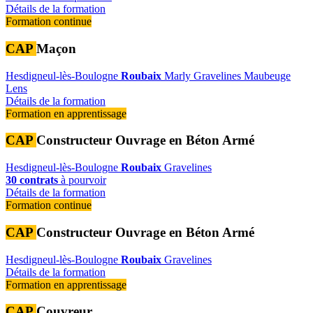
Détails de la formation
Formation continue
CAP
Maçon
Hesdigneul-lès-Boulogne
Roubaix
Marly
Gravelines
Maubeuge
Lens
Détails de la formation
Formation en apprentissage
CAP
Constructeur Ouvrage en Béton Armé
Hesdigneul-lès-Boulogne
Roubaix
Gravelines
30 contrats
à pourvoir
Détails de la formation
Formation continue
CAP
Constructeur Ouvrage en Béton Armé
Hesdigneul-lès-Boulogne
Roubaix
Gravelines
Détails de la formation
Formation en apprentissage
CAP
Couvreur