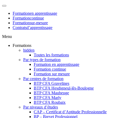
Formation
en apprentissage
Formation
continue
Formation
sur-mesure
Contrats
d’apprentissage
Menu
Formations
hidden
Toutes les formations
Par types de formation
Formation en apprentissage
Formation continue
Formation sur mesure
Par centres de formation
BTP CFA Gravelines
BTP CFA Hesdigneul-lès-Boulogne
BTP CFA Maubeuge
BTP CFA Marly
BTP CFA Roubaix
Par niveaux d’études
CAP – Certificat d’Aptitude Professionnelle
BP – Brevet Professionnel