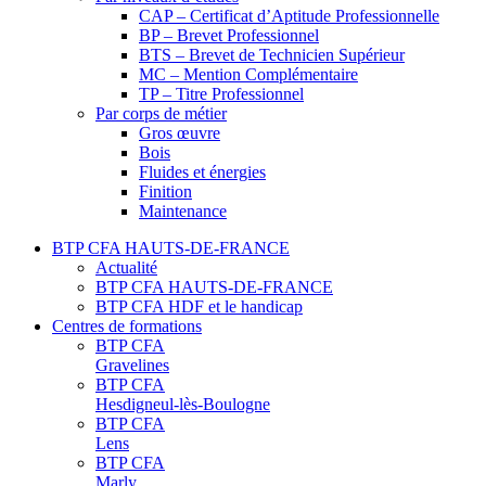
CAP – Certificat d’Aptitude Professionnelle
BP – Brevet Professionnel
BTS – Brevet de Technicien Supérieur
MC – Mention Complémentaire
TP – Titre Professionnel
Par corps de métier
Gros œuvre
Bois
Fluides et énergies
Finition
Maintenance
BTP CFA HAUTS-DE-FRANCE
Actualité
BTP CFA HAUTS-DE-FRANCE
BTP CFA HDF et le handicap
Centres de formations
BTP CFA
Gravelines
BTP CFA
Hesdigneul-lès-Boulogne
BTP CFA
Lens
BTP CFA
Marly