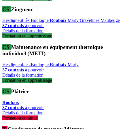
CS
Zingueur
Hesdigneul-lès-Boulogne
Roubaix
Marly
Gravelines
Maubeuge
37 contrats
à pourvoir
Détails de la formation
Formation en apprentissage
CS
Maintenance en équipement thermique
individuel (METI)
Hesdigneul-lès-Boulogne
Roubaix
Marly
37 contrats
à pourvoir
Détails de la formation
Formation en apprentissage
CS
Plâtrier
Roubaix
37 contrats
à pourvoir
Détails de la formation
Formation continue