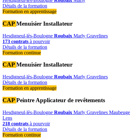
Hesdigneul-lès-Boulogne
Roubaix
Marly
Détails de la formation
Formation en apprentissage
CAP
Menuisier Installateur
Hesdigneul-lès-Boulogne
Roubaix
Marly
Gravelines
173 contrats
à pourvoir
Détails de la formation
Formation continue
CAP
Menuisier Installateur
Hesdigneul-lès-Boulogne
Roubaix
Marly
Gravelines
Détails de la formation
Formation en apprentissage
CAP
Peintre Applicateur de revêtements
Hesdigneul-lès-Boulogne
Roubaix
Marly
Gravelines
Maubeuge
Lens
218 contrats
à pourvoir
Détails de la formation
Formation continue