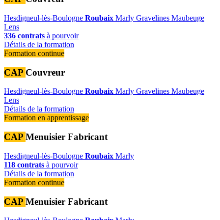
Hesdigneul-lès-Boulogne
Roubaix
Marly
Gravelines
Maubeuge
Lens
336 contrats
à pourvoir
Détails de la formation
Formation continue
CAP
Couvreur
Hesdigneul-lès-Boulogne
Roubaix
Marly
Gravelines
Maubeuge
Lens
Détails de la formation
Formation en apprentissage
CAP
Menuisier Fabricant
Hesdigneul-lès-Boulogne
Roubaix
Marly
118 contrats
à pourvoir
Détails de la formation
Formation continue
CAP
Menuisier Fabricant