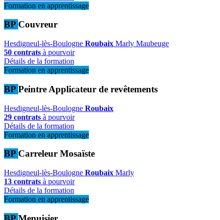
Formation en apprentissage
BP
Couvreur
Hesdigneul-lès-Boulogne
Roubaix
Marly
Maubeuge
50 contrats
à pourvoir
Détails de la formation
Formation en apprentissage
BP
Peintre Applicateur de revêtements
Hesdigneul-lès-Boulogne
Roubaix
29 contrats
à pourvoir
Détails de la formation
Formation en apprentissage
BP
Carreleur Mosaïste
Hesdigneul-lès-Boulogne
Roubaix
Marly
13 contrats
à pourvoir
Détails de la formation
Formation en apprentissage
BP
Menuisier