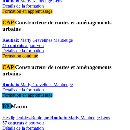
Roubaix
Marly
Maubeuge
Lens
Détails de la formation
Formation en apprentissage
CAP
Constructeur de routes et aménagements
urbains
Roubaix
Marly
Gravelines
Maubeuge
41 contrats
à pourvoir
Détails de la formation
Formation continue
CAP
Constructeur de routes et aménagements
urbains
Roubaix
Marly
Gravelines
Maubeuge
Détails de la formation
Formation en apprentissage
BP
Maçon
Hesdigneul-lès-Boulogne
Roubaix
Marly
Maubeuge
Lens
57 contrats
à pourvoir
Détails de la formation