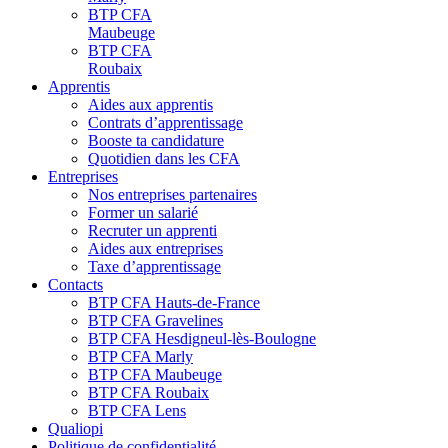
BTP CFA
Maubeuge
BTP CFA
Roubaix
Apprentis
Aides aux apprentis
Contrats d’apprentissage
Booste ta candidature
Quotidien dans les CFA
Entreprises
Nos entreprises partenaires
Former un salarié
Recruter un apprenti
Aides aux entreprises
Taxe d’apprentissage
Contacts
BTP CFA Hauts-de-France
BTP CFA Gravelines
BTP CFA Hesdigneul-lès-Boulogne
BTP CFA Marly
BTP CFA Maubeuge
BTP CFA Roubaix
BTP CFA Lens
Qualiopi
Politique de confidentialité