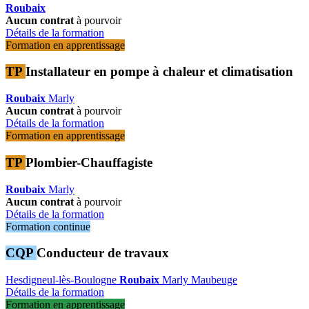
Roubaix
Aucun contrat
à pourvoir
Détails de la formation
Formation en apprentissage
TP
Installateur en pompe à chaleur et climatisation
Roubaix
Marly
Aucun contrat
à pourvoir
Détails de la formation
Formation en apprentissage
TP
Plombier-Chauffagiste
Roubaix
Marly
Aucun contrat
à pourvoir
Détails de la formation
Formation continue
CQP
Conducteur de travaux
Hesdigneul-lès-Boulogne
Roubaix
Marly
Maubeuge
Détails de la formation
Formation en apprentissage