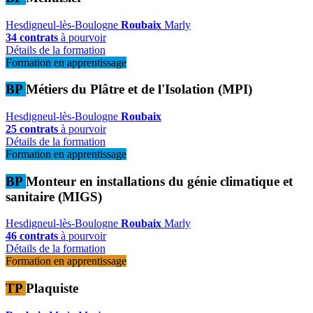
Hesdigneul-lès-Boulogne
Roubaix
Marly
34 contrats
à pourvoir
Détails de la formation
Formation en apprentissage
BP
Métiers du Plâtre et de l'Isolation (MPI)
Hesdigneul-lès-Boulogne
Roubaix
25 contrats
à pourvoir
Détails de la formation
Formation en apprentissage
BP
Monteur en installations du génie climatique et
sanitaire (MIGS)
Hesdigneul-lès-Boulogne
Roubaix
Marly
46 contrats
à pourvoir
Détails de la formation
Formation en apprentissage
TP
Plaquiste