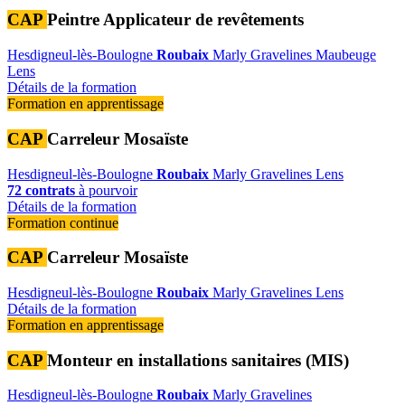
CAP
Peintre Applicateur de revêtements
Hesdigneul-lès-Boulogne
Roubaix
Marly
Gravelines
Maubeuge
Lens
Détails de la formation
Formation en apprentissage
CAP
Carreleur Mosaïste
Hesdigneul-lès-Boulogne
Roubaix
Marly
Gravelines
Lens
72 contrats
à pourvoir
Détails de la formation
Formation continue
CAP
Carreleur Mosaïste
Hesdigneul-lès-Boulogne
Roubaix
Marly
Gravelines
Lens
Détails de la formation
Formation en apprentissage
CAP
Monteur en installations sanitaires (MIS)
Hesdigneul-lès-Boulogne
Roubaix
Marly
Gravelines